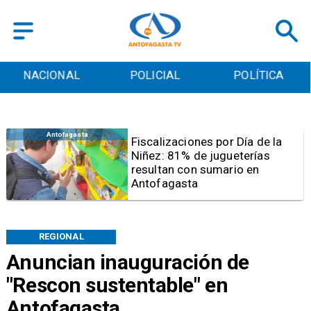
POLICIAL
POLÍTICA
CULTURA
Antofagasta
Tribunal frena opción de pena
mixta para Karen Rojo por ahora
REGIONAL
Anuncian inauguración de
"Rescon sustentable" en
Antofagasta