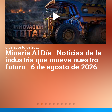
6 de agosto de 2026
6 d
a
Minería Al Día | Noticias de la
M
industria que mueve nuestro
i
futuro | 6 de agosto de 2026
f