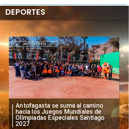
DEPORTES
DEPORTES
"Falta de profesionalismo": Sifup
anuncia medidas por situación
irregular de futbolistas
extranjeros