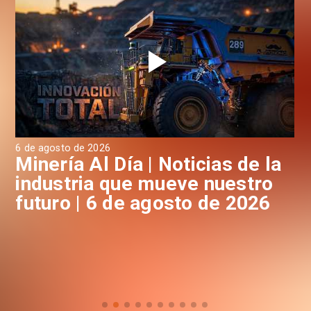
6 de agosto de 2026
6 d
a
Minería Al Día | Noticias de la
M
industria que mueve nuestro
i
futuro | 6 de agosto de 2026
f