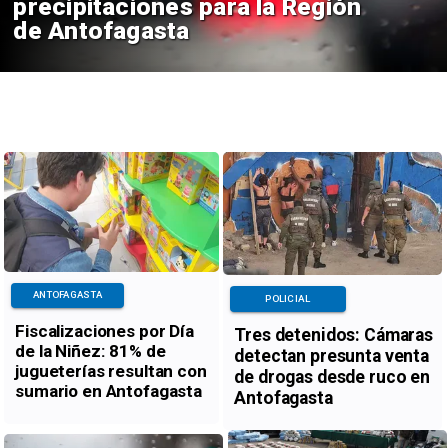
precipitaciones para la Región
de Antofagasta
ANTOFAGASTA
POLICIAL
Fiscalizaciones por Día
Tres detenidos: Cámaras
de la Niñez: 81% de
detectan presunta venta
jugueterías resultan con
de drogas desde ruco en
sumario en Antofagasta
Antofagasta