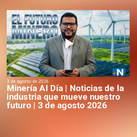
3 de agosto de 2026
31 
a
Minería Al Día | Noticias de la
M
industria que mueve nuestro
i
futuro | 3 de agosto 2026
f