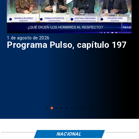
1 de agosto de 2026
31 
8
Programa Pulso, capítulo 197
D
NACIONAL