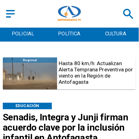
POLICIAL
POLÍTICA
CULTURA
Antofagasta
Detienen a sujeto por iniciar
quema para sacar cables
eléctricos en el sector norte de
Antofagasta
EDUCACIÓN
Senadis, Integra y Junji firman
acuerdo clave por la inclusión
infantil en Antofagasta