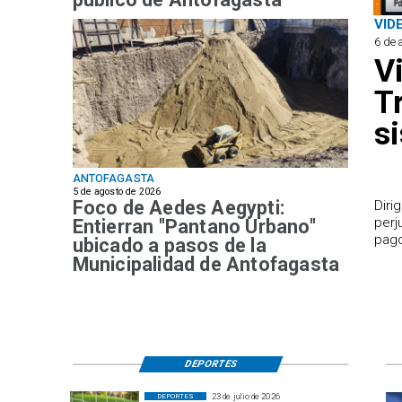
VID
6 de 
V
T
s
ANTOFAGASTA
5 de agosto de 2026
Foco de Aedes Aegypti:
​Dir
perj
Entierran "Pantano Urbano"
pago
ubicado a pasos de la
Municipalidad de Antofagasta
DEPORTES
23 de julio de 2026
DEPORTES