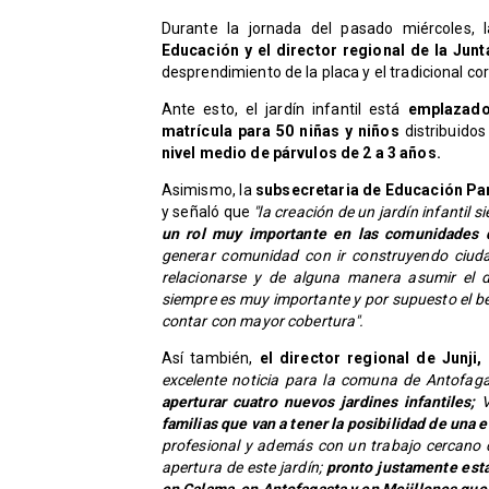
Durante la jornada del pasado miércoles, l
Educación y el director regional de la Junt
desprendimiento de la placa y el tradicional co
Ante esto, el jardín infantil está
emplazado
matrícula para 50 niñas y niños
distribuidos
nivel medio de párvulos de 2 a 3 años.
Asimismo, la
subsecretaria de Educación Pa
y señaló que
"la creación de un jardín infantil 
un rol muy importante en las comunidades 
generar comunidad con ir construyendo ciuda
relacionarse y de alguna manera asumir el 
siempre es muy importante y por supuesto el be
contar con mayor cobertura".
Así también,
el director regional de Junji
excelente noticia para la comuna de Antofaga
aperturar cuatro nuevos jardines infantiles;
V
familias que van a tener la posibilidad de una 
profesional y además con un trabajo cercano
apertura de este jardín;
pronto justamente esta