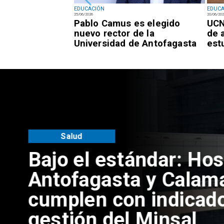
EDUCACIÓN
EDUC
25/06/2026
20/06/20
 convivencia
Pablo Camus es elegido
UCN
tirá detectores
nuevo rector de la
de 
Universidad de Antofagasta
est
Antofagasta
Universidad de An
inaugura mejorami
acceso universal 
Coloso