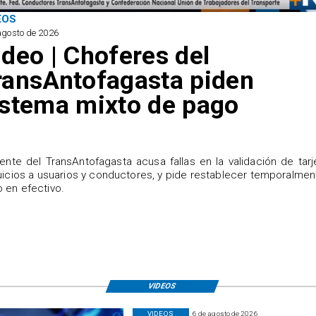
EOS
agosto de 2026
ideo | Choferes del
ransAntofagasta piden
istema mixto de pago
igente del TransAntofagasta acusa fallas en la validación de tarj
uicios a usuarios y conductores, y pide restablecer temporalmen
 en efectivo.
VIDEOS
VIDEOS
6 de agosto de 2026