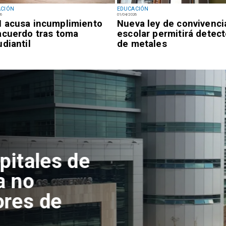
ACIÓN
EDUCACIÓN
26
01/04/2026
 acusa incumplimiento
Nueva ley de convivenci
acuerdo tras toma
escolar permitirá detec
udiantil
de metales
tofagasta
ento del
en el Campus