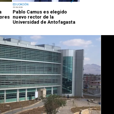
EDUCACIÓN
EDUCACIÓN
25/06/2026
20/06/2026
a
Pablo Camus es elegido
UCN acusa inc
tores
nuevo rector de la
de acuerdo tr
Universidad de Antofagasta
estudiantil