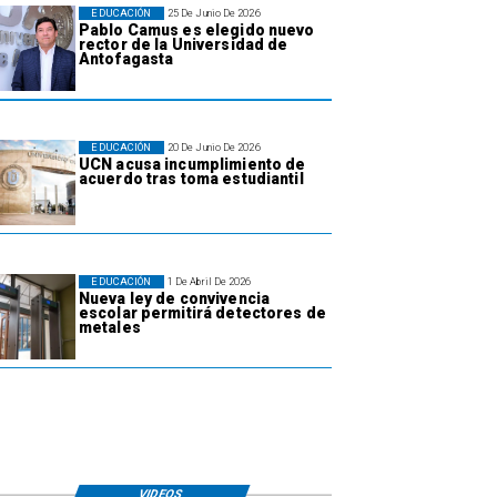
EDUCACIÓN
25 De Junio De 2026
Pablo Camus es elegido nuevo
rector de la Universidad de
Antofagasta
EDUCACIÓN
20 De Junio De 2026
UCN acusa incumplimiento de
acuerdo tras toma estudiantil
EDUCACIÓN
1 De Abril De 2026
Nueva ley de convivencia
escolar permitirá detectores de
metales
VIDEOS