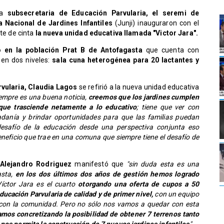
a
subsecretaria de Educación Parvularia, el seremi de
a Nacional de Jardines Infantiles
(Junji) inauguraron con el
rte de cinta
la nueva unidad educativa llamada "Victor Jara".
 en la población Prat B de Antofagasta
que cuenta con
 en dos niveles:
sala cuna heterogénea para 20 lactantes y
rvularia, Claudia Lagos
se refirió a la nueva unidad educativa
siempre es una buena noticia,
creemos que los jardines cumplen
que trasciende netamente a lo educativo
; tiene que ver con
danía y brindar oportunidades para que las familias puedan
desafío de la educación desde una perspectiva conjunta eso
neficio que trae en una comuna que siempre tiene el desafío de
, Alejandro Rodriguez
manifestó que
"sin duda esta es una
sta,
en los dos últimos dos años de gestión hemos logrado
íctor Jara es el cuarto
otorgando una oferta de cupos a 50
educación Parvularia de calidad y de primer nivel,
con un equipo
 con la comunidad. Pero no sólo nos vamos a quedar con esta
mos concretizando la posibilidad de obtener 7 terrenos tanto