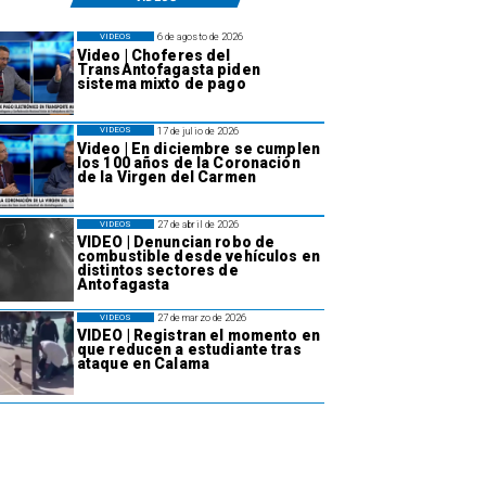
6 de agosto de 2026
VIDEOS
Video | Choferes del
TransAntofagasta piden
sistema mixto de pago
17 de julio de 2026
VIDEOS
Video | En diciembre se cumplen
los 100 años de la Coronación
de la Virgen del Carmen
27 de abril de 2026
VIDEOS
VIDEO | Denuncian robo de
combustible desde vehículos en
distintos sectores de
Antofagasta
27 de marzo de 2026
VIDEOS
VIDEO | Registran el momento en
que reducen a estudiante tras
ataque en Calama