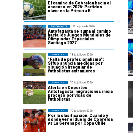
El camino de Cobreloa hacia el
ascenso en 2026: Partidos
clave en la Primera B
22 de julio de 2026
ANTOFAGASTA
Antofagasta se suma al camino
hacia los Juegos Mundiales de
Olimpiadas Especiales
Santiago 2027
13 de julio de 2026
DEPORTES
"Falta de profesionalismo":
Sifup anuncia medidas por
situación irregular de
futbolistas extranjeros
10 de julio de 2026
DEPORTES
Alerta en Deportes
Antofagasta: migraciones inicia
proceso por visas de
futbolistas
10 de julio de 2026
DEPORTES
Por la clasificación: Cuándo y
dónde ver el duelo de Cobreloa
vs La Serena por Copa Chile