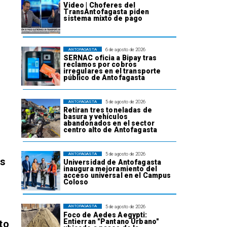
Video | Choferes del
TransAntofagasta piden
sistema mixto de pago
6 de agosto de 2026
ANTOFAGASTA
SERNAC oficia a Bipay tras
reclamos por cobros
irregulares en el transporte
público de Antofagasta
5 de agosto de 2026
ANTOFAGASTA
Retiran tres toneladas de
basura y vehículos
abandonados en el sector
centro alto de Antofagasta
5 de agosto de 2026
ANTOFAGASTA
os
Universidad de Antofagasta
inaugura mejoramiento del
acceso universal en el Campus
Coloso
5 de agosto de 2026
ANTOFAGASTA
Foco de Aedes Aegypti:
Entierran "Pantano Urbano"
to