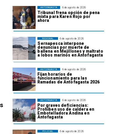
6 de agosto de 2026
ANTOFAGASTA
Tribunal frena opción de pena
mixta para Karen Rojo por
ahora
6 de agosto de 2026
REGIONAL
Sernapesca interpone
denuncias por muerte de
ballena en Mejillones y maltrato
a lobos marinos en Antofagasta
6 de agosto de 2026
ANTOFAGASTA
Fijan horarios de
funcionamiento para las
Ramadas de Antofagasta 2026
6 de agosto de 2026
ANTOFAGASTA
os
Por graves deficiencias:
Prohiben uso de caldera en
Embotelladora Andina en
Antofagasta
6 de agosto de 2026
POLICIAL