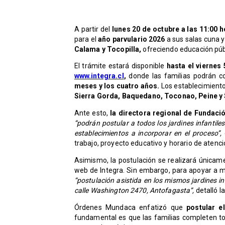
A partir del
lunes 20 de octubre a las 11:00 
para el
año parvulario 2026
a sus salas cuna y
Calama y Tocopilla,
ofreciendo educación públ
El trámite estará disponible
hasta el viernes 
www.integra.cl
,
donde las familias podrán co
meses y los cuatro años.
Los establecimiento
Sierra Gorda, Baquedano, Toconao, Peine y 
Ante esto,
la directora regional de Fundaci
“podrán postular a todos los jardines infanti
establecimientos a incorporar en el proceso”,
trabajo, proyecto educativo y horario de atenci
Asimismo, la postulación se realizará únicamen
web de Integra. Sin embargo, para apoyar a m
“postulación asistida en los mismos jardines inf
calle Washington 2470, Antofagasta”,
detalló l
Órdenes Mundaca enfatizó que
postular e
fundamental es que las familias completen to