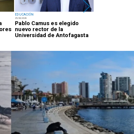
EDUCACIÓN
EDUCACIÓN
25/06/2026
20/06/2026
a
Pablo Camus es elegido
UCN acusa inc
tores
nuevo rector de la
de acuerdo tr
Universidad de Antofagasta
estudiantil