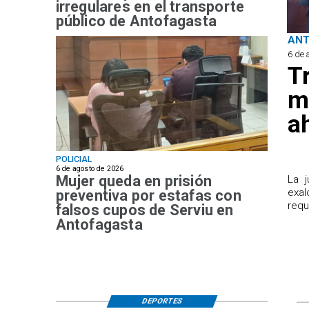
irregulares en el transporte
público de Antofagasta
AN
6 de 
T
m
a
POLICIAL
6 de agosto de 2026
Mujer queda en prisión
​La 
exal
preventiva por estafas con
requ
falsos cupos de Serviu en
Antofagasta
DEPORTES