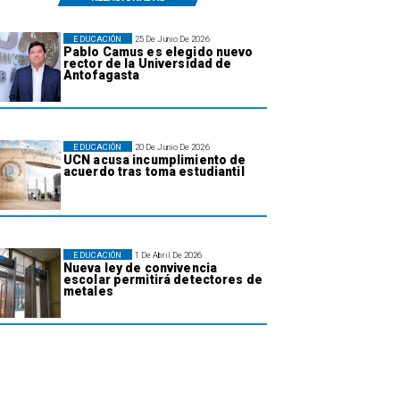
EDUCACIÓN
25 De Junio De 2026
Pablo Camus es elegido nuevo
rector de la Universidad de
Antofagasta
EDUCACIÓN
20 De Junio De 2026
UCN acusa incumplimiento de
acuerdo tras toma estudiantil
EDUCACIÓN
1 De Abril De 2026
Nueva ley de convivencia
escolar permitirá detectores de
metales