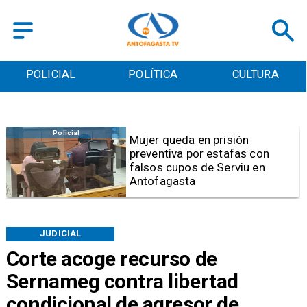
POLICIAL
POLÍTICA
CULTURA
Videos
Video | Choferes del
TransAntofagasta piden
sistema mixto de pago
JUDICIAL
Corte acoge recurso de
Sernameg contra libertad
condicional de agresor de