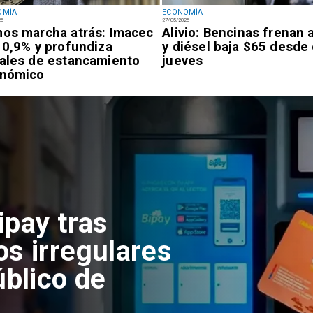
OMÍA
ECONOMÍA
26
27/05/2026
os marcha atrás: Imacec
Alivio: Bencinas frenan 
 0,9% y profundiza
y diésel baja $65 desde
ales de estancamiento
jueves
nómico
ipay tras
os irregulares
úblico de