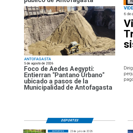
VID
6 de 
V
T
s
ANTOFAGASTA
5 de agosto de 2026
Foco de Aedes Aegypti:
​Dir
perj
Entierran "Pantano Urbano"
pago
ubicado a pasos de la
Municipalidad de Antofagasta
DEPORTES
23 de julio de 2026
DEPORTES