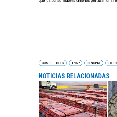
que los consumidores chilenos perciban una reb
COMBUSTIBLES
ENAP
BENCINA
PRECI
NOTICIAS RELACIONADAS