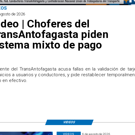
EOS
agosto de 2026
ideo | Choferes del
ransAntofagasta piden
istema mixto de pago
igente del TransAntofagasta acusa fallas en la validación de tarj
uicios a usuarios y conductores, y pide restablecer temporalmen
 en efectivo.
VIDEOS
VIDEOS
6 de agosto de 2026