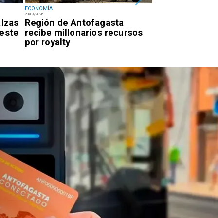
ECONOMÍA
ECONOMÍA
28/04/2026
27/03/2026
alzas
Región de Antofagasta
Cuentas de luz
 este
recibe millonarios recursos
abril tras reso
por royalty
SEC