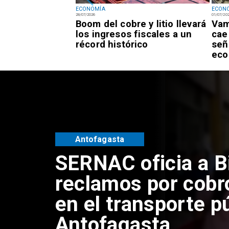
ECONOMÍA
ECON
28/07/2026
01/07/20
edarse en casa:
Boom del cobre y litio llevará
Vam
ustible
los ingresos fiscales a un
cae
 vida
récord histórico
señ
eco
Antofagasta
SERNAC oficia a B
reclamos por cobr
en el transporte p
Antofagasta