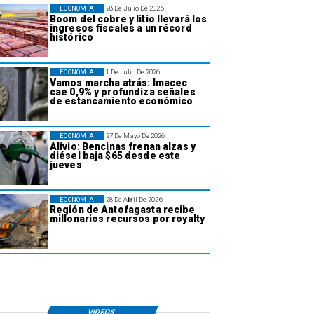
ECONOMÍA
28 De Julio De 2026
Boom del cobre y litio llevará los
ingresos fiscales a un récord
histórico
ECONOMÍA
1 De Julio De 2026
Vamos marcha atrás: Imacec
cae 0,9% y profundiza señales
de estancamiento económico
ECONOMÍA
27 De Mayo De 2026
Alivio: Bencinas frenan alzas y
diésel baja $65 desde este
jueves
ECONOMÍA
28 De Abril De 2026
Región de Antofagasta recibe
millonarios recursos por royalty
VIDEOS