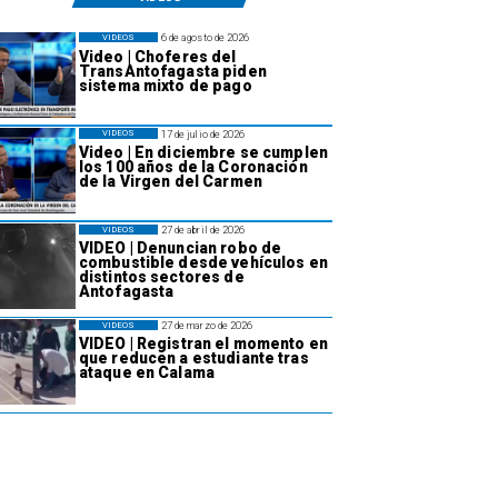
6 de agosto de 2026
VIDEOS
Video | Choferes del
TransAntofagasta piden
sistema mixto de pago
17 de julio de 2026
VIDEOS
Video | En diciembre se cumplen
los 100 años de la Coronación
de la Virgen del Carmen
27 de abril de 2026
VIDEOS
VIDEO | Denuncian robo de
combustible desde vehículos en
distintos sectores de
Antofagasta
27 de marzo de 2026
VIDEOS
VIDEO | Registran el momento en
que reducen a estudiante tras
ataque en Calama