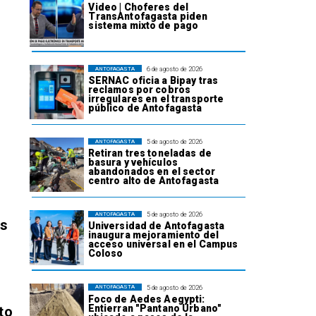
Video | Choferes del
TransAntofagasta piden
sistema mixto de pago
6 de agosto de 2026
ANTOFAGASTA
SERNAC oficia a Bipay tras
reclamos por cobros
irregulares en el transporte
público de Antofagasta
5 de agosto de 2026
ANTOFAGASTA
Retiran tres toneladas de
basura y vehículos
abandonados en el sector
centro alto de Antofagasta
5 de agosto de 2026
ANTOFAGASTA
os
Universidad de Antofagasta
inaugura mejoramiento del
acceso universal en el Campus
Coloso
5 de agosto de 2026
ANTOFAGASTA
Foco de Aedes Aegypti:
Entierran "Pantano Urbano"
to