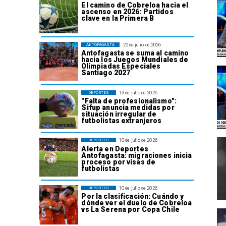
El camino de Cobreloa hacia el
ascenso en 2026: Partidos
clave en la Primera B
22 de julio de 2026
ANTOFAGASTA
Antofagasta se suma al camino
hacia los Juegos Mundiales de
Olimpiadas Especiales
Santiago 2027
13 de julio de 2026
DEPORTES
"Falta de profesionalismo":
Sifup anuncia medidas por
situación irregular de
futbolistas extranjeros
10 de julio de 2026
DEPORTES
Alerta en Deportes
Antofagasta: migraciones inicia
proceso por visas de
futbolistas
10 de julio de 2026
DEPORTES
Por la clasificación: Cuándo y
dónde ver el duelo de Cobreloa
vs La Serena por Copa Chile