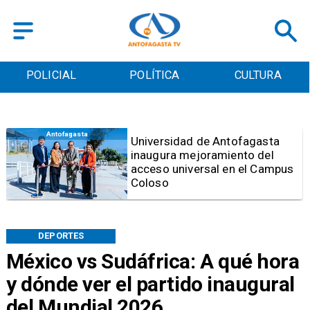
POLICIAL
POLÍTICA
CULTURA
Antofagasta
Foco de Aedes Aegypti:
Entierran "Pantano Urbano"
ubicado a pasos de la
Municipalidad de Antofagasta
DEPORTES
México vs Sudáfrica: A qué hora
y dónde ver el partido inaugural
del Mundial 2026