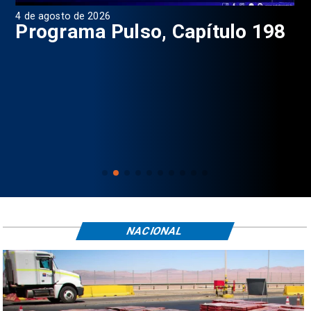
4 de agosto de 2026
1 d
9
Programa Pulso, Capítulo 198
P
NACIONAL