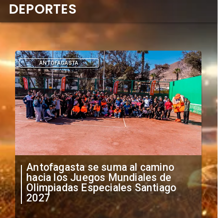
DEPORTES
DEPORTES
"Falta de profesionalismo": Sifup
anuncia medidas por situación
irregular de futbolistas
extranjeros