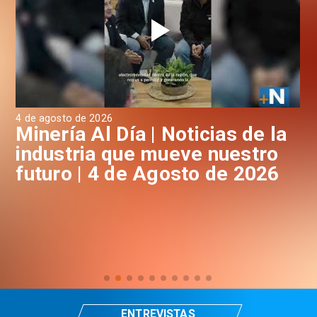
4 de agosto de 2026
3 d
a
Minería Al Día | Noticias de la
M
industria que mueve nuestro
i
futuro | 4 de Agosto de 2026
f
ENTREVISTAS