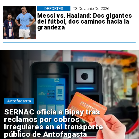
DEPORTES
23 De Junio De 2026
Messi vs. Haaland: Dos gigantes
del fútbol, dos caminos hacia la
grandeza
Antofagasta
SERNAC oficia a Bipay tras
reclamos por cobros
irregulares en el transporte
público de Antofagasta