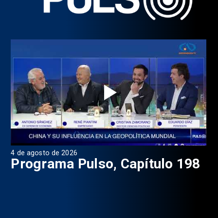
4 de agosto de 2026
1 d
9
Programa Pulso, Capítulo 198
P