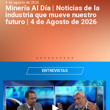
4 de agosto de 2026
3 d
a
Minería Al Día | Noticias de la
M
industria que mueve nuestro
i
futuro | 4 de Agosto de 2026
f
ENTREVISTAS