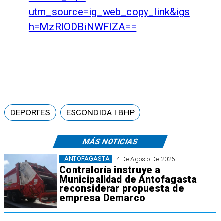
utm_source=ig_web_copy_link&igs
h=MzRlODBiNWFlZA==
DEPORTES
ESCONDIDA I BHP
MÁS NOTICIAS
ANTOFAGASTA
4 De Agosto De 2026
Contraloría instruye a
Municipalidad de Antofagasta
reconsiderar propuesta de
empresa Demarco