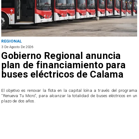
POLICIAL
3 De Agosto De 2026
ia
Cinco detenidos: Desartic
ara
tres puntos de venta de
ma
drogas en Antofagasta
del programa
Los procedimientos terminaron con la incautación de más de 1,
tricos en un
drogas, correspondientes a pasta base de cocaína, ma
clorhidrato de cocaína.