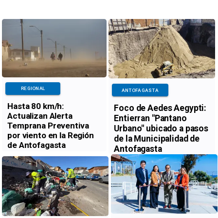
REGIONAL
ANTOFAGASTA
Hasta 80 km/h:
Foco de Aedes Aegypti:
Actualizan Alerta
Entierran "Pantano
Temprana Preventiva
Urbano" ubicado a pasos
por viento en la Región
de la Municipalidad de
de Antofagasta
Antofagasta