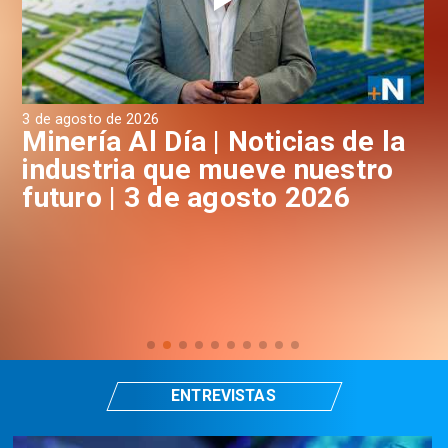
3 de agosto de 2026
31 
a
Minería Al Día | Noticias de la
M
industria que mueve nuestro
i
futuro | 3 de agosto 2026
f
ENTREVISTAS