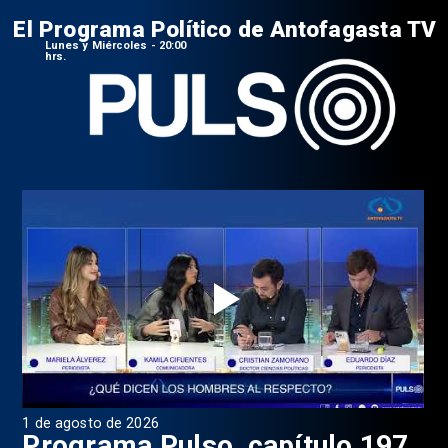
El Programa Político de Antofagasta TV
Lunes y Miércoles - 20:00
hrs.
1 de agosto de 2026
31 
8
Programa Pulso, capítulo 197
D