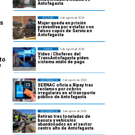
Antofagasta
6 de agosto de 2026
POLICIAL
os
Mujer queda en prisión
preventiva por estafas con
falsos cupos de Serviu en
Antofagasta
6 de agosto de 2026
VIDEOS
Video | Choferes del
TransAntofagasta piden
to
sistema mixto de pago
e
6 de agosto de 2026
ANTOFAGASTA
SERNAC oficia a Bipay tras
reclamos por cobros
irregulares en el transporte
público de Antofagasta
l
5 de agosto de 2026
ANTOFAGASTA
Retiran tres toneladas de
basura y vehículos
abandonados en el sector
centro alto de Antofagasta