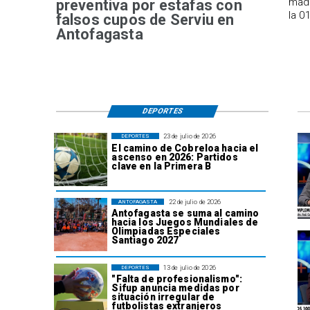
madr
preventiva por estafas con
la 0
falsos cupos de Serviu en
Antofagasta
DEPORTES
23 de julio de 2026
DEPORTES
El camino de Cobreloa hacia el
ascenso en 2026: Partidos
clave en la Primera B
22 de julio de 2026
ANTOFAGASTA
Antofagasta se suma al camino
hacia los Juegos Mundiales de
Olimpiadas Especiales
Santiago 2027
13 de julio de 2026
DEPORTES
"Falta de profesionalismo":
Sifup anuncia medidas por
situación irregular de
futbolistas extranjeros