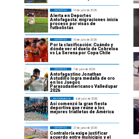
10 de julio de 2026
DEPORTES
Alerta en Deportes
Antofagasta: migraciones inicia
proceso por visas de
futbolistas
10 de julio de 2026
DEPORTES
Por la clasificación: Cuándo y
dónde ver el duelo de Cobreloa
vs La Serena por Copa Chile
7 de julio de 2026
DEPORTES
Antofagastino Jonathan
Astudillo logra medalla de oro
en los Juegos
Parasudamericanos Valledupar
2026
4 de julio de 2026
ANTOFAGASTA
Así comenzó la gran fiesta
deportiva que reúne a los
mejores triatletas de América
27 de junio de 2026
DEPORTES
Contraloría exige justificar
acuerdo entre municipio y el