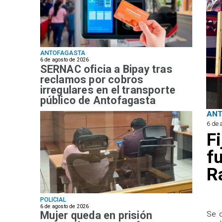
ANTOFAGASTA
6 de agosto de 2026
SERNAC oficia a Bipay tras
reclamos por cobros
irregulares en el transporte
público de Antofagasta
AN
6 de 
F
f
R
POLICIAL
6 de agosto de 2026
Mujer queda en prisión
Se d