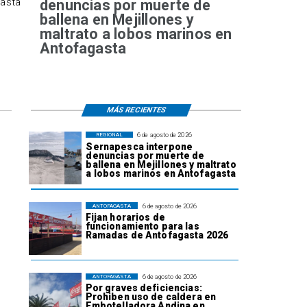
hasta
denuncias por muerte de
ballena en Mejillones y
maltrato a lobos marinos en
Antofagasta
MÁS RECIENTES
6 de agosto de 2026
REGIONAL
Sernapesca interpone
denuncias por muerte de
ballena en Mejillones y maltrato
a lobos marinos en Antofagasta
6 de agosto de 2026
ANTOFAGASTA
Fijan horarios de
funcionamiento para las
Ramadas de Antofagasta 2026
6 de agosto de 2026
ANTOFAGASTA
Por graves deficiencias:
Prohiben uso de caldera en
Embotelladora Andina en