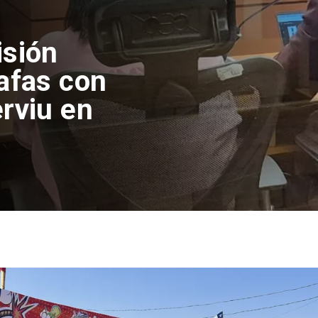
el
piden sistema