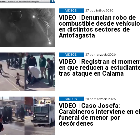
VIDEOS
27 de abril de 2026
VIDEO | Denuncian robo de
combustible desde vehícul
en distintos sectores de
Antofagasta
VIDEOS
27 de marzo de 2026
VIDEO | Registran el momen
en que reducen a estudiant
tras ataque en Calama
VIDEOS
20 de marzo de 2026
VIDEO | Caso Josefa:
Carabineros interviene en e
funeral de menor por
desórdenes