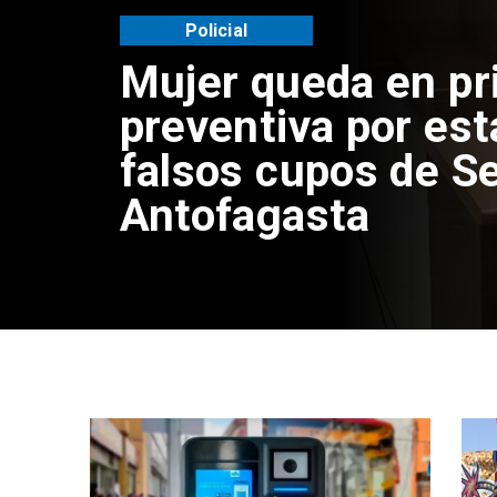
Videos
Video | Choferes d
TransAntofagasta 
mixto de pago