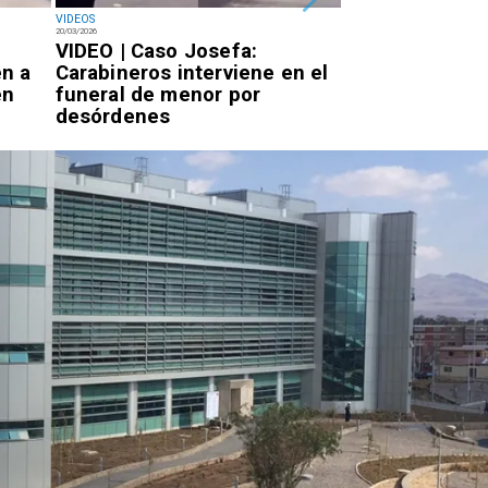
VIDEOS
VIDEOS
20/03/2026
02/03/2026
VIDEO | Caso Josefa:
VIDEO | Rompie
n a
Carabineros interviene en el
con un martillo
en
funeral de menor por
robo en farmac
desórdenes
center de Ant