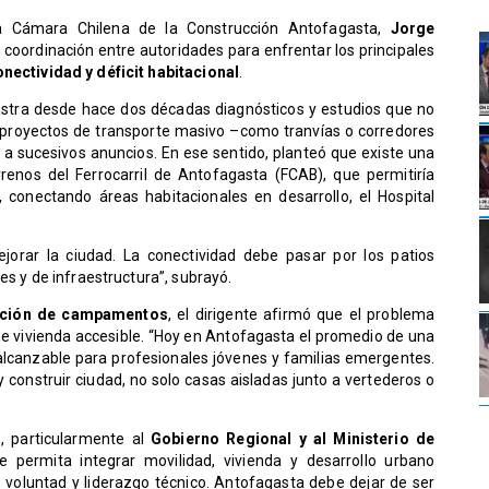
e la Cámara Chilena de la Construcción Antofagasta,
Jorge
o y coordinación entre autoridades para enfrentar los principales
nectividad y déficit habitacional
.
rastra desde hace dos décadas diagnósticos y estudios que no
s proyectos de transporte masivo –como tranvías o corredores
 sucesivos anuncios. En ese sentido, planteó que existe una
renos del Ferrocarril de Antofagasta (FCAB), que permitiría
, conectando áreas habitacionales en desarrollo, el Hospital
mejorar la ciudad. La conectividad debe pasar por los patios
es y de infraestructura”, subrayó.
eración de campamentos
, el dirigente afirmó que el problema
 de vivienda accesible. “Hoy en Antofagasta el promedio de una
inalcanzable para profesionales jóvenes y familias emergentes.
y construir ciudad, no solo casas aisladas junto a vertederos o
, particularmente al
Gobierno Regional y al Ministerio de
permita integrar movilidad, vivienda y desarrollo urbano
no voluntad y liderazgo técnico. Antofagasta debe dejar de ser