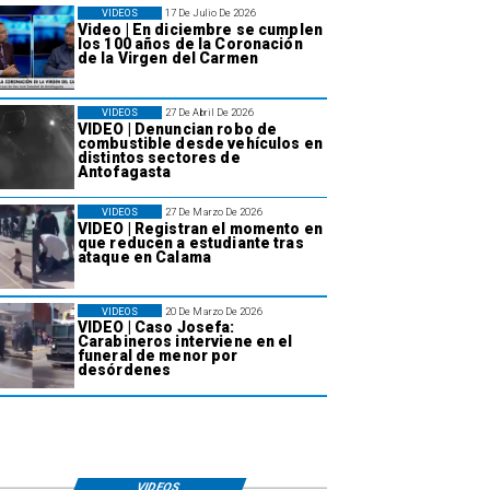
VIDEOS
17 De Julio De 2026
Video | En diciembre se cumplen
los 100 años de la Coronación
de la Virgen del Carmen
VIDEOS
27 De Abril De 2026
VIDEO | Denuncian robo de
combustible desde vehículos en
distintos sectores de
Antofagasta
VIDEOS
27 De Marzo De 2026
VIDEO | Registran el momento en
que reducen a estudiante tras
ataque en Calama
VIDEOS
20 De Marzo De 2026
VIDEO | Caso Josefa:
Carabineros interviene en el
funeral de menor por
desórdenes
VIDEOS