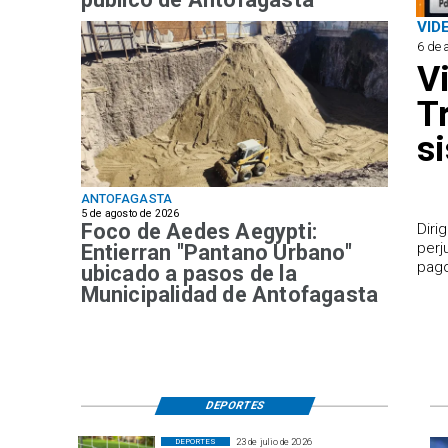
VID
6 de 
V
T
s
ANTOFAGASTA
5 de agosto de 2026
Foco de Aedes Aegypti:
​Dir
perj
Entierran "Pantano Urbano"
pago
ubicado a pasos de la
Municipalidad de Antofagasta
DEPORTES
23 de julio de 2026
DEPORTES