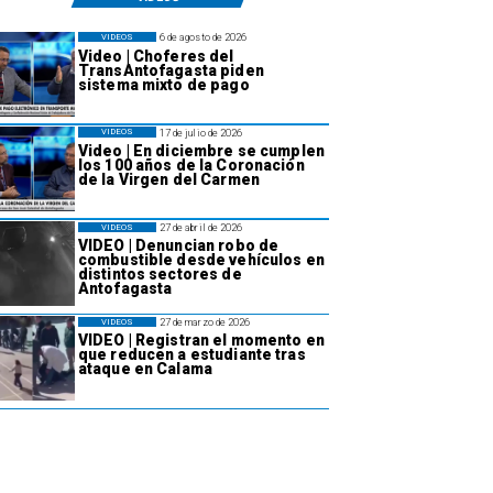
6 de agosto de 2026
VIDEOS
Video | Choferes del
TransAntofagasta piden
sistema mixto de pago
17 de julio de 2026
VIDEOS
Video | En diciembre se cumplen
los 100 años de la Coronación
de la Virgen del Carmen
27 de abril de 2026
VIDEOS
VIDEO | Denuncian robo de
combustible desde vehículos en
distintos sectores de
Antofagasta
27 de marzo de 2026
VIDEOS
VIDEO | Registran el momento en
que reducen a estudiante tras
ataque en Calama