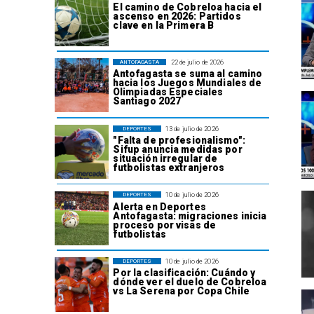
El camino de Cobreloa hacia el
ascenso en 2026: Partidos
clave en la Primera B
22 de julio de 2026
ANTOFAGASTA
Antofagasta se suma al camino
hacia los Juegos Mundiales de
Olimpiadas Especiales
Santiago 2027
13 de julio de 2026
DEPORTES
"Falta de profesionalismo":
Sifup anuncia medidas por
situación irregular de
futbolistas extranjeros
10 de julio de 2026
DEPORTES
Alerta en Deportes
Antofagasta: migraciones inicia
proceso por visas de
futbolistas
10 de julio de 2026
DEPORTES
Por la clasificación: Cuándo y
dónde ver el duelo de Cobreloa
vs La Serena por Copa Chile