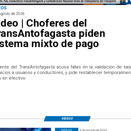
EOS
agosto de 2026
ideo | Choferes del
ransAntofagasta piden
istema mixto de pago
igente del TransAntofagasta acusa fallas en la validación de tarj
uicios a usuarios y conductores, y pide restablecer temporalmen
 en efectivo.
VIDEOS
VIDEOS
6 de agosto de 2026