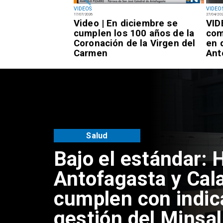
VIDEOS
VIDEO
17/07/2026
27/04/20
tran violenta
Video | En diciembre se
VID
hinchineros y
cumplen los 100 años de la
com
en el centro de
Coronación de la Virgen del
en 
Carmen
Ant
Antofagasta
Universidad de An
inaugura mejorami
acceso universal 
Coloso