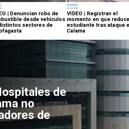
S
VIDEOS
26
27/03/2026
EO | Denuncian robo de
VIDEO | Registran el
bustible desde vehículos
momento en que reduce
distintos sectores de
estudiante tras ataque 
ofagasta
Calama
tofagasta
ento del
en el Campus