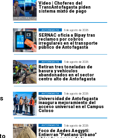
Video | Choferes del
TransAntofagasta piden
sistema mixto de pago
6 de agosto de 2026
ANTOFAGASTA
SERNAC oficia a Bipay tras
reclamos por cobros
irregulares en el transporte
público de Antofagasta
5 de agosto de 2026
ANTOFAGASTA
Retiran tres toneladas de
basura y vehículos
abandonados en el sector
centro alto de Antofagasta
5 de agosto de 2026
ANTOFAGASTA
os
Universidad de Antofagasta
inaugura mejoramiento del
acceso universal en el Campus
Coloso
5 de agosto de 2026
ANTOFAGASTA
Foco de Aedes Aegypti:
Entierran "Pantano Urbano"
to