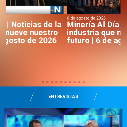
6 de agosto de 2026
6 d
a
Minería Al Día | Noticias de la
M
industria que mueve nuestro
i
futuro | 6 de agosto de 2026
f
ENTREVISTAS