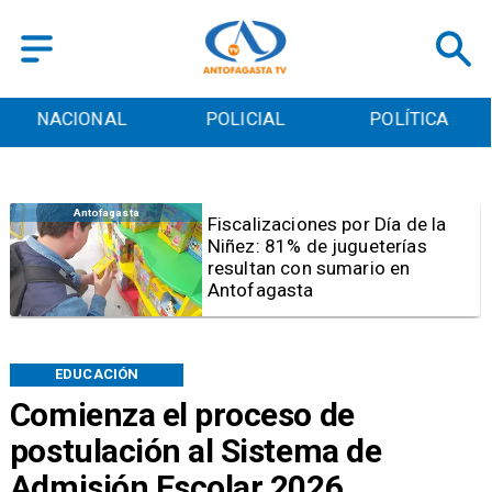
POLICIAL
POLÍTICA
CULTURA
Antofagasta
Tribunal frena opción de pena
mixta para Karen Rojo por ahora
EDUCACIÓN
Comienza el proceso de
postulación al Sistema de
Admisión Escolar 2026