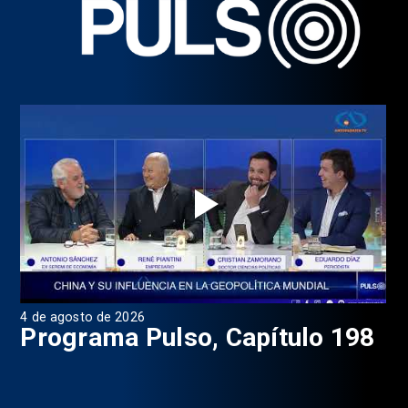
4 de agosto de 2026
1 d
9
Programa Pulso, Capítulo 198
P