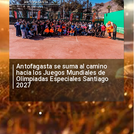
DEPORTES
"Falta de profesionalismo": Sifup
anuncia medidas por situación
irregular de futbolistas
extranjeros