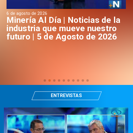
6 de agosto de 2026
4 d
a
Minería Al Día | Noticias de la
M
industria que mueve nuestro
i
futuro | 5 de Agosto de 2026
f
ENTREVISTAS