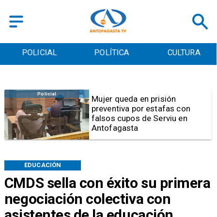
POLICIAL
POLÍTICA
CULTURA
Videos
Video | Choferes del
TransAntofagasta piden
sistema mixto de pago
EDUCACIÓN
CMDS sella con éxito su primera
negociación colectiva con
asistentes de la educación