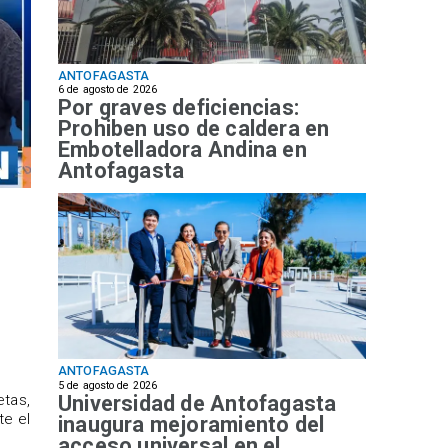
ANTOFAGASTA
6 de agosto de 2026
Por graves deficiencias:
Prohiben uso de caldera en
Embotelladora Andina en
Antofagasta
ANTOFAGASTA
5 de agosto de 2026
Universidad de Antofagasta
etas,
te el
inaugura mejoramiento del
acceso universal en el