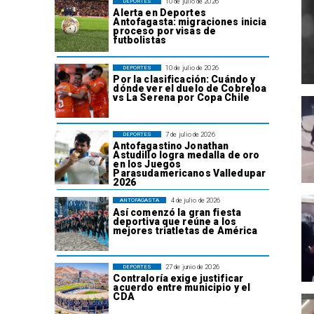
10 de julio de 2026
DEPORTES
Alerta en Deportes
Antofagasta: migraciones inicia
proceso por visas de
futbolistas
10 de julio de 2026
DEPORTES
Por la clasificación: Cuándo y
dónde ver el duelo de Cobreloa
vs La Serena por Copa Chile
7 de julio de 2026
DEPORTES
Antofagastino Jonathan
Astudillo logra medalla de oro
en los Juegos
Parasudamericanos Valledupar
2026
4 de julio de 2026
ANTOFAGASTA
Así comenzó la gran fiesta
deportiva que reúne a los
mejores triatletas de América
27 de junio de 2026
DEPORTES
Contraloría exige justificar
acuerdo entre municipio y el
CDA