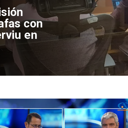
isión
afas con
rviu en