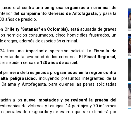
l juicio oral contra una
peligrosa organización criminal de
nterior del
campamento Génesis de Antofagasta,
y para la
300 años de presidio.
en Chile (y "Satanás" en Colombia),
está acusada de graves
dos homicidios consumados, cinco homicidios frustrados, un
 de drogas, además de asociación criminal.
4 tras una importante operación policial. La
Fiscalía de
mentando la severidad de los crímenes.
El Fiscal Regional,
íder se piden cerca de
120 años de cárcel.
el primero de tres juicios programados en la región contra
 alta peligrosidad,
incluyendo presuntos integrantes de la
n Calama y Antofagasta, para quienes las penas solicitadas
ación a los
nueve imputados y se revisará la prueba del
estimonios de víctimas y testigos, 14 peritajes y 70 informes
das especiales de resguardo y se estima que se extenderá por