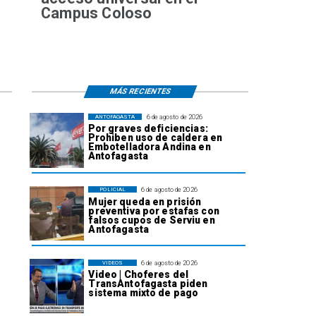
Campus Coloso
MÁS RECIENTES
6 de agosto de 2026
ANTOFAGASTA
Por graves deficiencias:
Prohiben uso de caldera en
Embotelladora Andina en
Antofagasta
6 de agosto de 2026
POLICIAL
Mujer queda en prisión
preventiva por estafas con
falsos cupos de Serviu en
Antofagasta
6 de agosto de 2026
VIDEOS
Video | Choferes del
TransAntofagasta piden
sistema mixto de pago