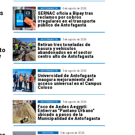
6 de agosto de 2026
ANTOFAGASTA
os
SERNAC oficia a Bipay tras
reclamos por cobros
irregulares en el transporte
público de Antofagasta
5 de agosto de 2026
ANTOFAGASTA
Retiran tres toneladas de
basura y vehículos
to
abandonados en el sector
e
centro alto de Antofagasta
5 de agosto de 2026
ANTOFAGASTA
Universidad de Antofagasta
inaugura mejoramiento del
acceso universal en el Campus
Coloso
l
5 de agosto de 2026
ANTOFAGASTA
Foco de Aedes Aegypti:
Entierran "Pantano Urbano"
ubicado a pasos de la
Municipalidad de Antofagasta
5 de agosto de 2026
REGIONAL