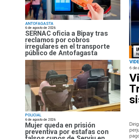
ANTOFAGASTA
6 de agosto de 2026
SERNAC oficia a Bipay tras
reclamos por cobros
irregulares en el transporte
público de Antofagasta
VID
6 de 
V
T
s
POLICIAL
6 de agosto de 2026
Mujer queda en prisión
​Dir
perj
preventiva por estafas con
pago
falsos cupos de Serviu en