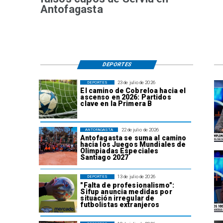
Antofagasta
DEPORTES
23 de julio de 2026
DEPORTES
El camino de Cobreloa hacia el
ascenso en 2026: Partidos
clave en la Primera B
22 de julio de 2026
ANTOFAGASTA
Antofagasta se suma al camino
hacia los Juegos Mundiales de
Olimpiadas Especiales
Santiago 2027
13 de julio de 2026
DEPORTES
"Falta de profesionalismo":
Sifup anuncia medidas por
situación irregular de
futbolistas extranjeros