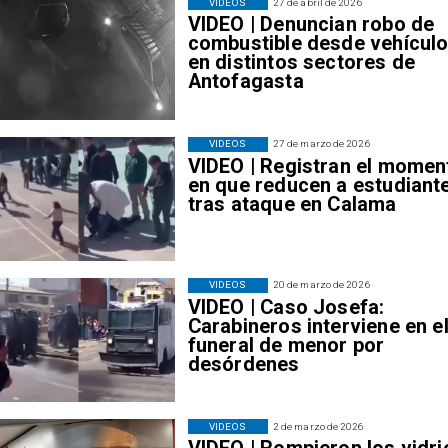
VIDEOS
27 de abril de 2026
VIDEO | Denuncian robo de
combustible desde vehícul
en distintos sectores de
Antofagasta
VIDEOS
27 de marzo de 2026
VIDEO | Registran el momen
en que reducen a estudiant
tras ataque en Calama
VIDEOS
20 de marzo de 2026
VIDEO | Caso Josefa:
Carabineros interviene en e
funeral de menor por
desórdenes
VIDEOS
2 de marzo de 2026