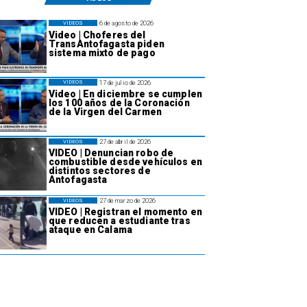
6 de agosto de 2026
VIDEOS
Video | Choferes del
TransAntofagasta piden
sistema mixto de pago
17 de julio de 2026
VIDEOS
Video | En diciembre se cumplen
los 100 años de la Coronación
de la Virgen del Carmen
27 de abril de 2026
VIDEOS
VIDEO | Denuncian robo de
combustible desde vehículos en
distintos sectores de
Antofagasta
27 de marzo de 2026
VIDEOS
VIDEO | Registran el momento en
que reducen a estudiante tras
ataque en Calama