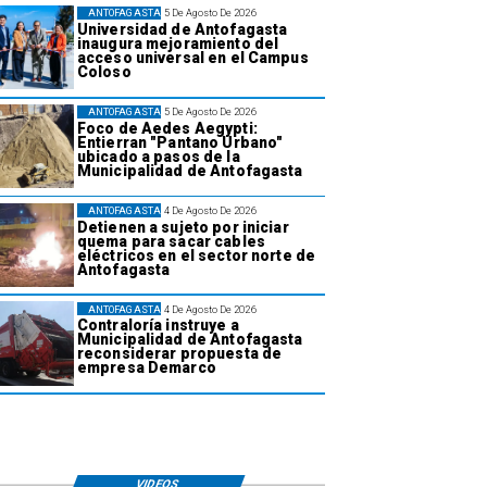
ANTOFAGASTA
5 De Agosto De 2026
Universidad de Antofagasta
inaugura mejoramiento del
acceso universal en el Campus
Coloso
ANTOFAGASTA
5 De Agosto De 2026
Foco de Aedes Aegypti:
Entierran "Pantano Urbano"
ubicado a pasos de la
Municipalidad de Antofagasta
ANTOFAGASTA
4 De Agosto De 2026
Detienen a sujeto por iniciar
quema para sacar cables
eléctricos en el sector norte de
Antofagasta
ANTOFAGASTA
4 De Agosto De 2026
Contraloría instruye a
Municipalidad de Antofagasta
reconsiderar propuesta de
empresa Demarco
VIDEOS