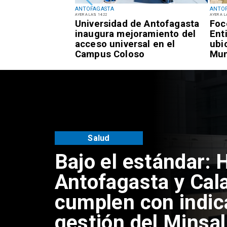
ANTOFAGASTA
ANTO
AYER A LAS 14:22
AYER A L
oma: Jonathan
Universidad de Antofagasta
Foc
echaza
inaugura mejoramiento del
Ent
ad por difusión
acceso universal en el
ubi
os
Campus Coloso
Mun
Ant
Salud
Bajo el estándar: 
Antofagasta y Cal
cumplen con indic
gestión del Minsal