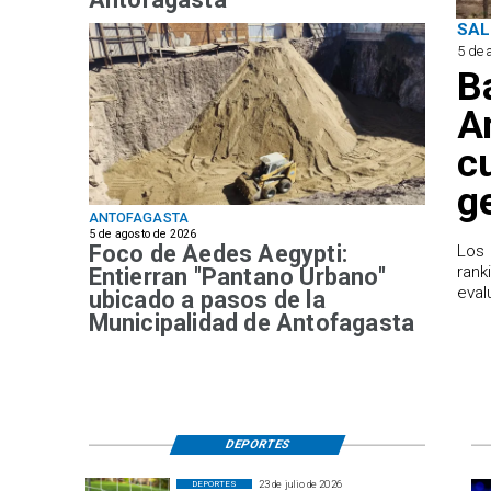
SAL
5 de 
B
A
c
g
ANTOFAGASTA
5 de agosto de 2026
Foco de Aedes Aegypti:
Los 
rank
Entierran "Pantano Urbano"
eval
ubicado a pasos de la
Municipalidad de Antofagasta
DEPORTES
23 de julio de 2026
DEPORTES