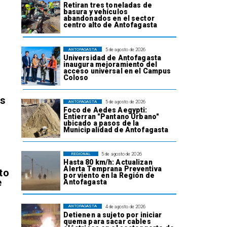
Retiran tres toneladas de
basura y vehículos
abandonados en el sector
centro alto de Antofagasta
5 de agosto de 2026
ANTOFAGASTA
Universidad de Antofagasta
inaugura mejoramiento del
acceso universal en el Campus
Coloso
os
5 de agosto de 2026
ANTOFAGASTA
Foco de Aedes Aegypti:
Entierran "Pantano Urbano"
ubicado a pasos de la
Municipalidad de Antofagasta
5 de agosto de 2026
REGIONAL
Hasta 80 km/h: Actualizan
Alerta Temprana Preventiva
to
por viento en la Región de
e
Antofagasta
4 de agosto de 2026
ANTOFAGASTA
Detienen a sujeto por iniciar
quema para sacar cables