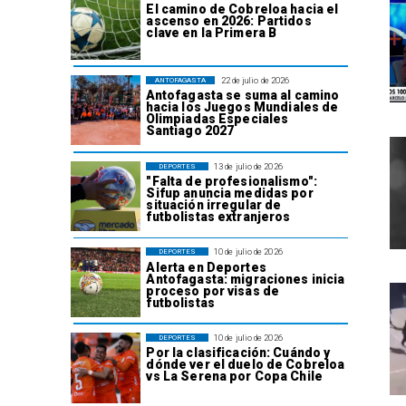
El camino de Cobreloa hacia el
ascenso en 2026: Partidos
clave en la Primera B
22 de julio de 2026
ANTOFAGASTA
Antofagasta se suma al camino
hacia los Juegos Mundiales de
Olimpiadas Especiales
Santiago 2027
13 de julio de 2026
DEPORTES
"Falta de profesionalismo":
Sifup anuncia medidas por
situación irregular de
futbolistas extranjeros
10 de julio de 2026
DEPORTES
Alerta en Deportes
Antofagasta: migraciones inicia
proceso por visas de
futbolistas
10 de julio de 2026
DEPORTES
Por la clasificación: Cuándo y
dónde ver el duelo de Cobreloa
vs La Serena por Copa Chile