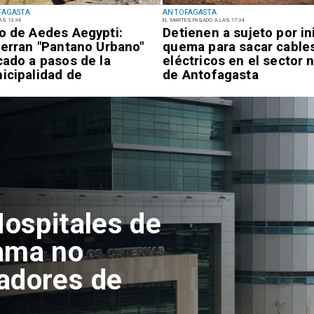
FAGASTA
ANTOFAGASTA
AS 13:34
EL MARTES PASADO A LAS 17:34
o de Aedes Aegypti:
Detienen a sujeto por in
ierran "Pantano Urbano"
quema para sacar cable
cado a pasos de la
eléctricos en el sector 
icipalidad de
de Antofagasta
ofagasta
Hospitales de
ama no
adores de