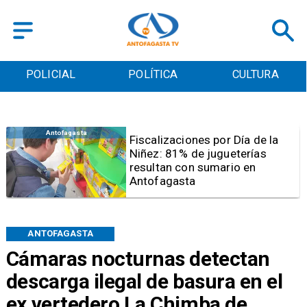
POLICIAL
POLÍTICA
CULTURA
Antofagasta
Tribunal frena opción de pena
mixta para Karen Rojo por ahora
ANTOFAGASTA
Cámaras nocturnas detectan
descarga ilegal de basura en el
ex vertedero La Chimba de