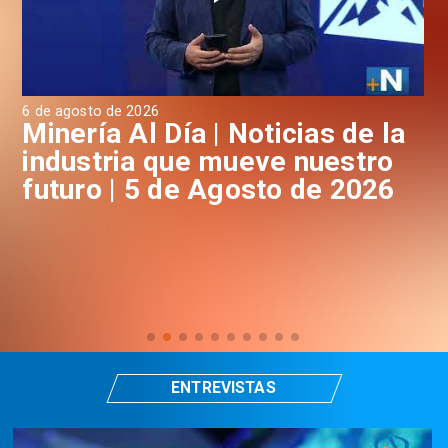
6 de agosto de 2026
4 d
a
Minería Al Día | Noticias de la
M
industria que mueve nuestro
i
futuro | 5 de Agosto de 2026
f
ENTREVISTAS