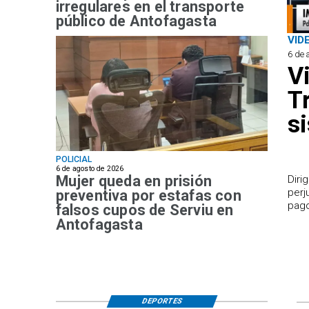
irregulares en el transporte
público de Antofagasta
VID
6 de 
V
T
s
POLICIAL
6 de agosto de 2026
Mujer queda en prisión
​Dir
perj
preventiva por estafas con
pago
falsos cupos de Serviu en
Antofagasta
DEPORTES