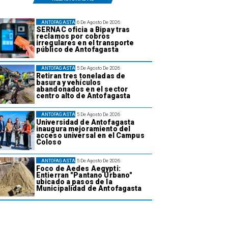
ANTOFAGASTA
6 De Agosto De 2026
SERNAC oficia a Bipay tras
reclamos por cobros
irregulares en el transporte
público de Antofagasta
ANTOFAGASTA
5 De Agosto De 2026
Retiran tres toneladas de
basura y vehículos
abandonados en el sector
centro alto de Antofagasta
ANTOFAGASTA
5 De Agosto De 2026
Universidad de Antofagasta
inaugura mejoramiento del
acceso universal en el Campus
Coloso
ANTOFAGASTA
5 De Agosto De 2026
Foco de Aedes Aegypti:
Entierran "Pantano Urbano"
ubicado a pasos de la
Municipalidad de Antofagasta