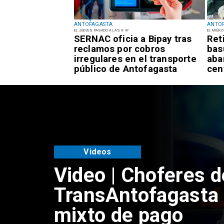
ANTOFAGASTA
ANTO
EL JUEVES PASADO A LAS 9:47
EL MIÉRC
rta Temprana
SERNAC oficia a Bipay tras
Ret
or
reclamos por cobros
bas
es para la
irregulares en el transporte
aba
tofagasta
público de Antofagasta
cen
Videos
Video | Choferes d
TransAntofagasta 
mixto de pago