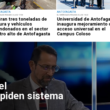
FAGASTA
ANTOFAGASTA
OLES PASADO A LAS 17:09
EL MIÉRCOLES PASADO A LAS 14:22
iran tres toneladas de
Universidad de Antofag
ura y vehículos
inaugura mejoramiento 
ndonados en el sector
acceso universal en el
tro alto de Antofagasta
Campus Coloso
el
piden sistema