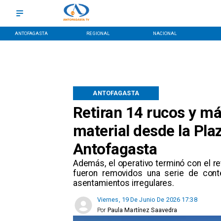
ANTOFAGASTA
REGIONAL
NACIONAL
ANTOFAGASTA
Retiran 14 rucos y má
material desde la Pla
Antofagasta
​Además, el operativo terminó con el r
fueron removidos una serie de con
asentamientos irregulares.
Viernes, 19 De Junio De 2026 17:38
Por
Paula Martínez Saavedra