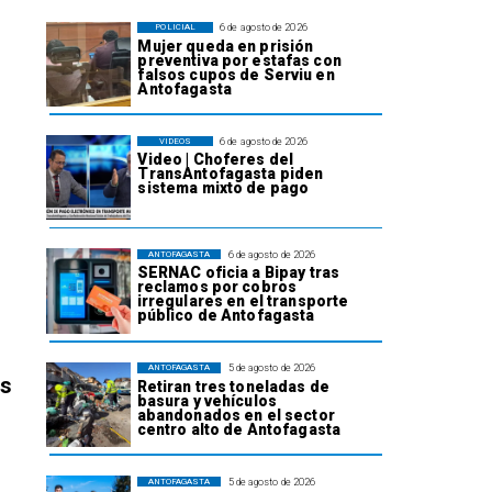
6 de agosto de 2026
POLICIAL
Mujer queda en prisión
preventiva por estafas con
falsos cupos de Serviu en
Antofagasta
6 de agosto de 2026
VIDEOS
Video | Choferes del
TransAntofagasta piden
sistema mixto de pago
6 de agosto de 2026
ANTOFAGASTA
SERNAC oficia a Bipay tras
reclamos por cobros
irregulares en el transporte
público de Antofagasta
5 de agosto de 2026
ANTOFAGASTA
os
Retiran tres toneladas de
basura y vehículos
abandonados en el sector
centro alto de Antofagasta
5 de agosto de 2026
ANTOFAGASTA