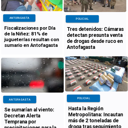
ANTOFAGASTA
POLICIAL
Fiscalizaciones por Día
Tres detenidos: Cámaras
de la Niñez: 81% de
detectan presunta venta
jugueterías resultan con
de drogas desde ruco en
sumario en Antofagasta
Antofagasta
POLICIAL
ANTOFAGASTA
Hasta la Región
Se sumarían al viento:
Metropolitana: Incautan
Decretan Alerta
más de 2 toneladas de
Temprana por
droga tras seguimiento
precipitaciones para la