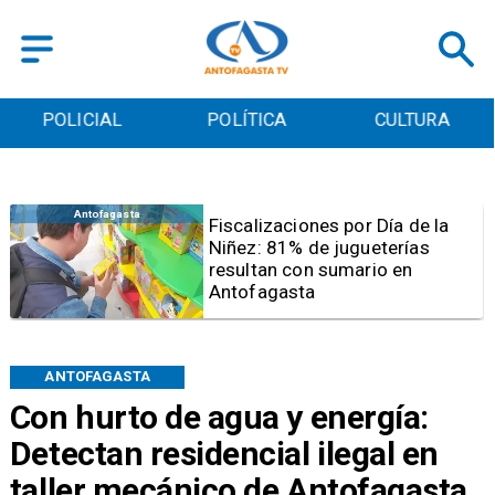
POLICIAL
POLÍTICA
CULTURA
Antofagasta
Tribunal frena opción de pena
mixta para Karen Rojo por ahora
ANTOFAGASTA
Con hurto de agua y energía:
Detectan residencial ilegal en
taller mecánico de Antofagasta