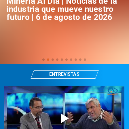
a
Minería Al Día | Noticias de la
M
industria que mueve nuestro
i
futuro | 6 de agosto de 2026
f
ENTREVISTAS