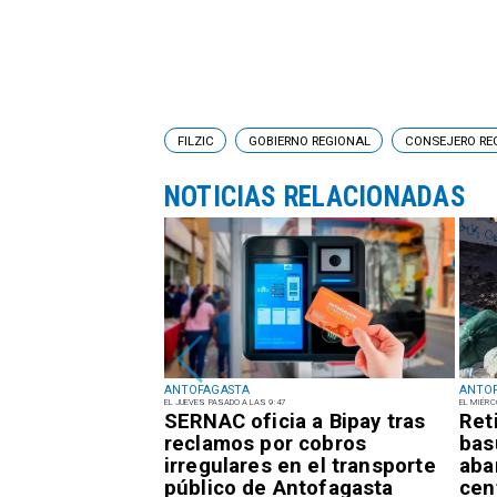
FILZIC
GOBIERNO REGIONAL
CONSEJERO RE
NOTICIAS RELACIONADAS
ANTOFAGASTA
ANTO
EL JUEVES PASADO A LAS 9:47
EL MIÉRC
rta Temprana
SERNAC oficia a Bipay tras
Ret
or
reclamos por cobros
bas
es para la
irregulares en el transporte
aba
tofagasta
público de Antofagasta
cen