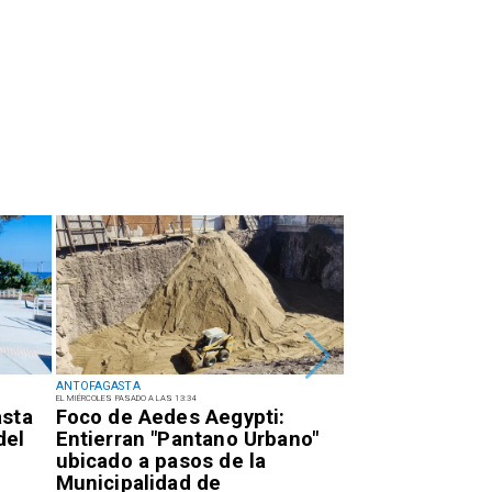
ANTOFAGASTA
ANTOFAGASTA
EL MIÉRCOLES PASADO A LAS 13:34
EL MARTES PASADO A LAS 17:34
asta
Foco de Aedes Aegypti:
Detienen a suje
del
Entierran "Pantano Urbano"
quema para sa
ubicado a pasos de la
eléctricos en e
Municipalidad de
de Antofagast