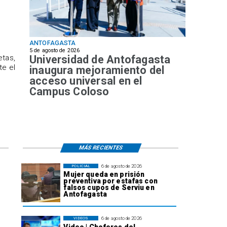
ANTOFAGASTA
5 de agosto de 2026
Universidad de Antofagasta
etas,
te el
inaugura mejoramiento del
acceso universal en el
Campus Coloso
MÁS RECIENTES
6 de agosto de 2026
POLICIAL
Mujer queda en prisión
preventiva por estafas con
falsos cupos de Serviu en
Antofagasta
6 de agosto de 2026
VIDEOS
Video | Choferes del