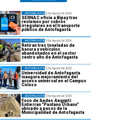
ANTOFAGASTA
6 De Agosto De 2026
SERNAC oficia a Bipay tras
reclamos por cobros
irregulares en el transporte
público de Antofagasta
ANTOFAGASTA
5 De Agosto De 2026
Retiran tres toneladas de
basura y vehículos
abandonados en el sector
centro alto de Antofagasta
ANTOFAGASTA
5 De Agosto De 2026
Universidad de Antofagasta
inaugura mejoramiento del
acceso universal en el Campus
Coloso
ANTOFAGASTA
5 De Agosto De 2026
Foco de Aedes Aegypti:
Entierran "Pantano Urbano"
ubicado a pasos de la
Municipalidad de Antofagasta