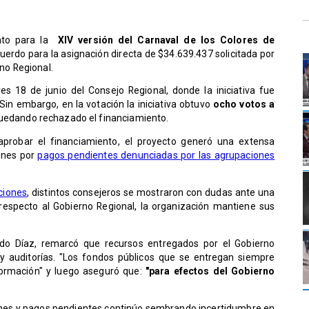
ento para la
XIV versión del Carnaval de los Colores de
erdo para la asignación directa de $34.639.437 solicitada por
rno Regional.
es 18 de junio del Consejo Regional, donde la iniciativa fue
Sin embargo, en la votación la iniciativa obtuvo
ocho votos a
quedando rechazado el financiamiento.
aprobar el financiamiento, el proyecto generó una extensa
iones por
pagos pendientes denunciadas por las agrupaciones
ciones
, distintos consejeros se mostraron con dudas ante una
respecto al Gobierno Regional, la organización mantiene sus
ardo Díaz, remarcó que recursos entregados por el Gobierno
y auditorías. "Los fondos públicos que se entregan siempre
formación" y luego aseguró que:
"para efectos del Gobierno
ones y pagos pendientes continúo sembrando incertidumbre en