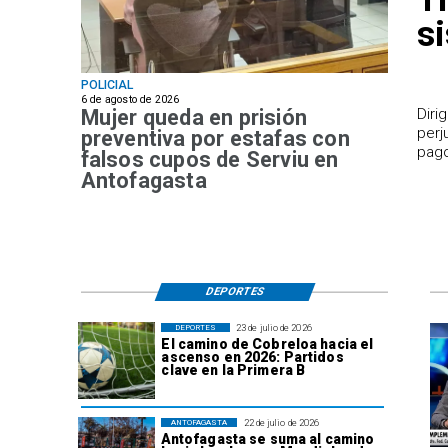
s
POLICIAL
6 de agosto de 2026
Mujer queda en prisión
​Dir
perj
preventiva por estafas con
pago
falsos cupos de Serviu en
Antofagasta
DEPORTES
23 de julio de 2026
DEPORTES
El camino de Cobreloa hacia el
ascenso en 2026: Partidos
clave en la Primera B
22 de julio de 2026
ANTOFAGASTA
Antofagasta se suma al camino