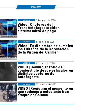
VIDEOS
6 de agosto de 2026
VIDEOS
Video | Choferes del
TransAntofagasta piden
sistema mixto de pago
17 de julio de 2026
VIDEOS
Video | En diciembre se cumplen
los 100 años de la Coronación
de la Virgen del Carmen
27 de abril de 2026
VIDEOS
VIDEO | Denuncian robo de
combustible desde vehículos en
distintos sectores de
Antofagasta
27 de marzo de 2026
VIDEOS
VIDEO | Registran el momento en
que reducen a estudiante tras
ataque en Calama