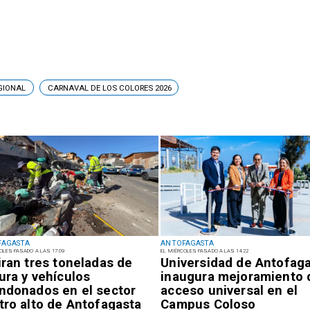
GIONAL
CARNAVAL DE LOS COLORES 2026
FAGASTA
ANTOFAGASTA
OLES PASADO A LAS 17:09
EL MIÉRCOLES PASADO A LAS 14:22
iran tres toneladas de
Universidad de Antofag
ura y vehículos
inaugura mejoramiento 
ndonados en el sector
acceso universal en el
tro alto de Antofagasta
Campus Coloso