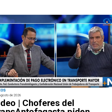
EOS
agosto de 2026
ideo | Choferes del
ransAntofagasta piden