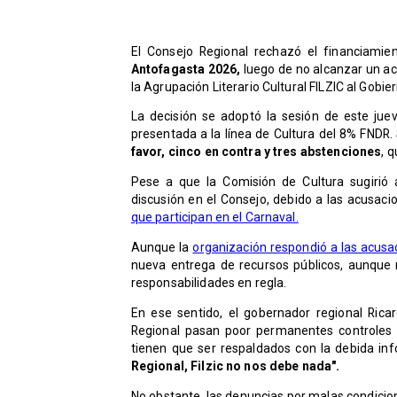
El Consejo Regional rechazó el financiami
Antofagasta 2026,
luego de no alcanzar un acu
la Agrupación Literario Cultural FILZIC al Gobie
La decisión se adoptó la sesión de este juev
presentada a la línea de Cultura del 8% FNDR. 
favor, cinco en contra y tres abstenciones
, 
Pese a que la Comisión de Cultura sugirió 
discusión en el Consejo, debido a las acusac
que participan en el Carnaval.
Aunque la
organización respondió a las acusa
nueva entrega de recursos públicos, aunque 
responsabilidades en regla.
En ese sentido, el gobernador regional Ric
Regional pasan poor permanentes controles 
tienen que ser respaldados con la debida in
Regional, Filzic no nos debe nada".
No obstante, las denuncias por malas condici