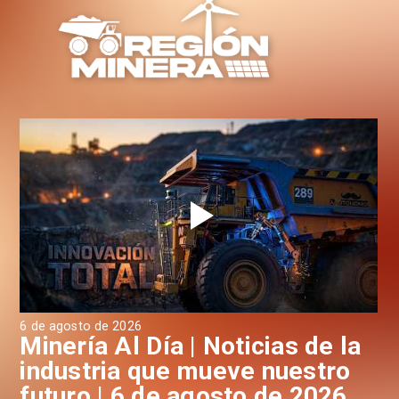
6 de agosto de 2026
6 d
a
Minería Al Día | Noticias de la
M
industria que mueve nuestro
i
futuro | 6 de agosto de 2026
f