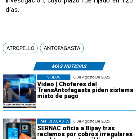
investigación, cuyo plazo fue fijado en 120
días.
ATROPELLO
ANTOFAGASTA
MÁS NOTICIAS
VIDEOS
6 De Agosto De 2026
Video | Choferes del
TransAntofagasta piden sistema
mixto de pago
ANTOFAGASTA
6 De Agosto De 2026
SERNAC oficia a Bipay tras
reclamos por cobros irregulares