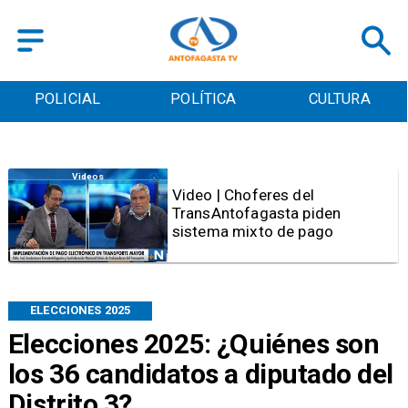
POLICIAL
POLÍTICA
CULTURA
Antofagasta
SERNAC oficia a Bipay tras
reclamos por cobros irregulares
en el transporte público de
Antofagasta
ELECCIONES 2025
Elecciones 2025: ¿Quiénes son
los 36 candidatos a diputado del
Distrito 3?