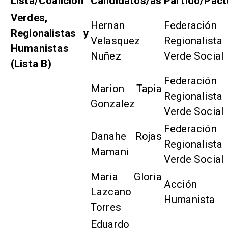
Lista/Coalición
Candidatos/as
Partido/Pact
Verdes,
Hernan
Federación
Regionalistas y
Velasquez
Regionalista
Humanistas
Nuñez
Verde Social
(Lista B)
Federación
Marion Tapia
Regionalista
Gonzalez
Verde Social
Federación
Danahe Rojas
Regionalista
Mamani
Verde Social
Maria Gloria
Acción
Lazcano
Humanista
Torres
Eduardo