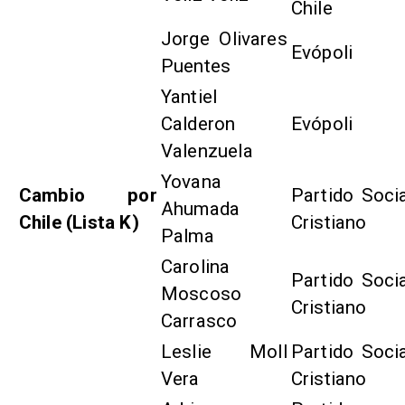
Chile
Jorge Olivares
Evópoli
Puentes
Yantiel
Calderon
Evópoli
Valenzuela
Yovana
Cambio por
Partido Soci
Ahumada
Chile (Lista K)
Cristiano
Palma
Carolina
Partido Soci
Moscoso
Cristiano
Carrasco
Leslie Moll
Partido Soci
Vera
Cristiano