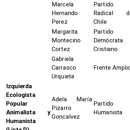
Marcela
Partido
Hernando
Radical d
Perez
Chile
Margarita
Partido
Montecino
Demócrata
Cortez
Cristiano
Gabriela
Carrasco
Frente Ampli
Urquieta
Izquierda
Ecologista
Adela María
Popular
Partido
Pizarro
Animalista y
Humanista
Goncalvez
Humanista
(Lista D)