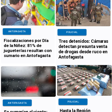
ANTOFAGASTA
POLICIAL
Fiscalizaciones por Día
Tres detenidos: Cámaras
de la Niñez: 81% de
detectan presunta venta
jugueterías resultan con
de drogas desde ruco en
sumario en Antofagasta
Antofagasta
POLICIAL
ANTOFAGASTA
Hasta la Región
Se sumarían al viento: