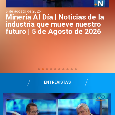
6 de agosto de 2026
4 d
a
Minería Al Día | Noticias de la
M
industria que mueve nuestro
i
futuro | 5 de Agosto de 2026
f
ENTREVISTAS