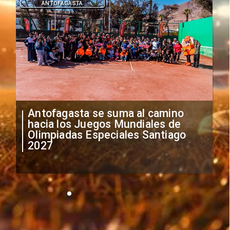
DEPORTES
"Falta de profesionalismo": Sifup
anuncia medidas por situación
irregular de futbolistas
extranjeros