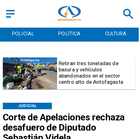
POLICIAL
POLÍTICA
CULTURA
Salud
Bajo el estándar: Hospitales de
Antofagasta y Calama no
cumplen con indicadores de
gestión del Minsal
JUDICIAL
Corte de Apelaciones rechaza
desafuero de Diputado
Sebastián Videla