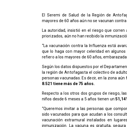
El Seremi de Salud de la Región de Antofa
mayores de 60 años aún no se vacunan contra l
La autoridad, insistió en el riesgo que corre
priorizados, aún no han recibido la inmunizació
“La vacunación contra la Influenza está av
que lo haga con mayor celeridad en algunos
refiero a los mayores de 60 años, embarazadas
Según los datos dispuestos por el Departament
la región de Antofagasta el colectivo de adul
personas vacunadas. Es decir, en la zona aún 
8.521 tiene más de 75 años.
Respecto a los otros dos grupos de riesgo, 
niños desde 6 meses a 5 años tienen un
51,14
“Queremos invitar a las personas que compon
sido vacunados para que acudan a los consulto
vacunación extramural instalados en lugare
inmunización. La vacuna es gratuita, segura 