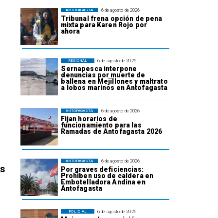
6 de agosto de 2026
ANTOFAGASTA
Tribunal frena opción de pena
mixta para Karen Rojo por
ahora
6 de agosto de 2026
REGIONAL
Sernapesca interpone
denuncias por muerte de
ballena en Mejillones y maltrato
a lobos marinos en Antofagasta
6 de agosto de 2026
ANTOFAGASTA
Fijan horarios de
funcionamiento para las
Ramadas de Antofagasta 2026
6 de agosto de 2026
ANTOFAGASTA
os
Por graves deficiencias:
Prohiben uso de caldera en
Embotelladora Andina en
Antofagasta
6 de agosto de 2026
POLICIAL