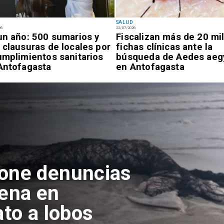
SALUD
26
22/07/2026
un año: 500 sumarios y
Fiscalizan más de 20 mi
 clausuras de locales por
fichas clínicas ante la
umplimientos sanitarios
búsqueda de Aedes aeg
Antofagasta
en Antofagasta
pone denuncias
lena en
ato a lobos