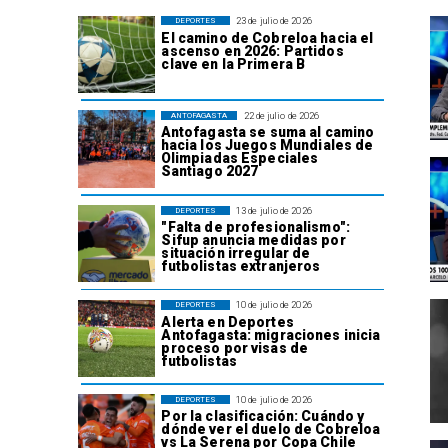
23 de julio de 2026
DEPORTES
El camino de Cobreloa hacia el
ascenso en 2026: Partidos
clave en la Primera B
22 de julio de 2026
ANTOFAGASTA
Antofagasta se suma al camino
hacia los Juegos Mundiales de
Olimpiadas Especiales
Santiago 2027
13 de julio de 2026
DEPORTES
"Falta de profesionalismo":
Sifup anuncia medidas por
situación irregular de
futbolistas extranjeros
10 de julio de 2026
DEPORTES
Alerta en Deportes
Antofagasta: migraciones inicia
proceso por visas de
futbolistas
10 de julio de 2026
DEPORTES
Por la clasificación: Cuándo y
dónde ver el duelo de Cobreloa
vs La Serena por Copa Chile