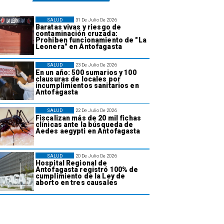
SALUD
31 De Julio De 2026
Baratas vivas y riesgo de
contaminación cruzada:
Prohiben funcionamiento de "La
Leonera" en Antofagasta
SALUD
23 De Julio De 2026
En un año: 500 sumarios y 100
clausuras de locales por
incumplimientos sanitarios en
Antofagasta
SALUD
22 De Julio De 2026
Fiscalizan más de 20 mil fichas
clínicas ante la búsqueda de
Aedes aegypti en Antofagasta
SALUD
20 De Julio De 2026
Hospital Regional de
Antofagasta registró 100% de
cumplimiento de la Ley de
aborto en tres causales