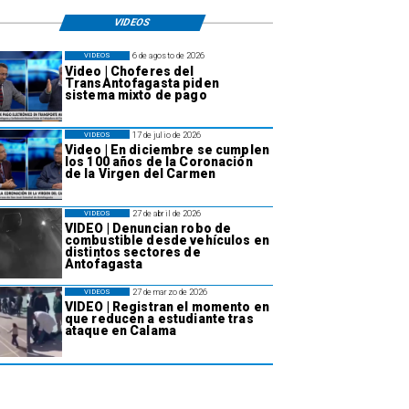
VIDEOS
6 de agosto de 2026
VIDEOS
Video | Choferes del
TransAntofagasta piden
sistema mixto de pago
17 de julio de 2026
VIDEOS
Video | En diciembre se cumplen
los 100 años de la Coronación
de la Virgen del Carmen
27 de abril de 2026
VIDEOS
VIDEO | Denuncian robo de
combustible desde vehículos en
distintos sectores de
Antofagasta
27 de marzo de 2026
VIDEOS
VIDEO | Registran el momento en
que reducen a estudiante tras
ataque en Calama