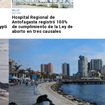
SALUD
SALUD
20/07/2026
20/07/2026
l
Hospital Regional de
Advierten por
Antofagasta registró 100%
respiratorias a
ypti
de cumplimiento de la Ley de
desde La Tira
aborto en tres causales