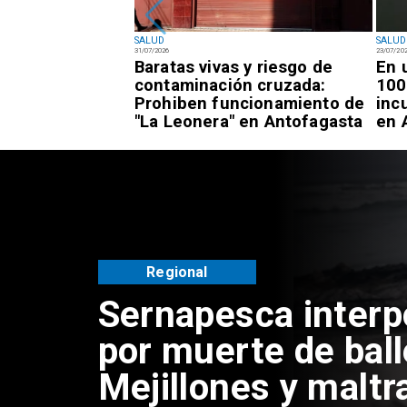
SALUD
SALUD
31/07/2026
23/07/20
 atenciones de
Baratas vivas y riesgo de
En 
" en todos los
contaminación cruzada:
100
ntofagasta
Prohiben funcionamiento de
inc
"La Leonera" en Antofagasta
en 
Regional
Sernapesca inter
por muerte de bal
Mejillones y maltr