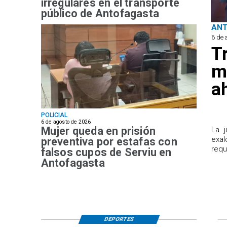
irregulares en el transporte
público de Antofagasta
AN
6 de 
T
m
a
POLICIAL
6 de agosto de 2026
Mujer queda en prisión
​La 
exal
preventiva por estafas con
requ
falsos cupos de Serviu en
Antofagasta
DEPORTES