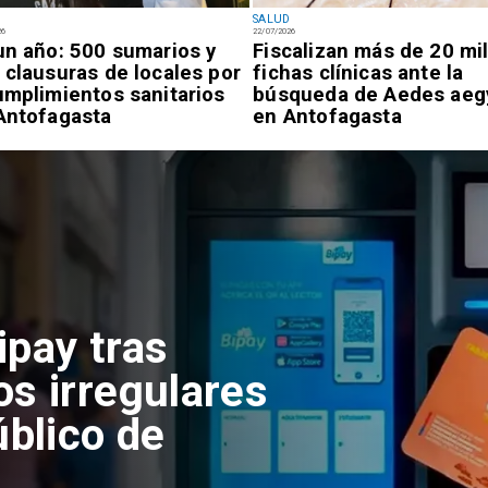
SALUD
26
22/07/2026
un año: 500 sumarios y
Fiscalizan más de 20 mi
 clausuras de locales por
fichas clínicas ante la
umplimientos sanitarios
búsqueda de Aedes aeg
Antofagasta
en Antofagasta
ipay tras
os irregulares
úblico de