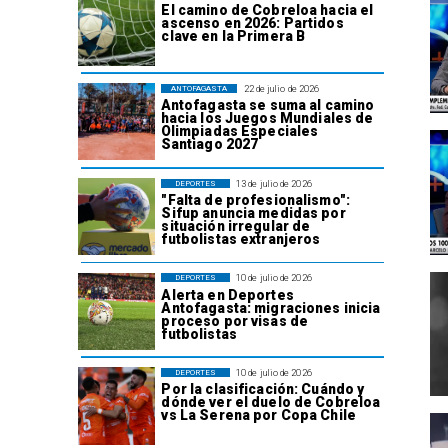
El camino de Cobreloa hacia el
ascenso en 2026: Partidos
clave en la Primera B
22 de julio de 2026
ANTOFAGASTA
Antofagasta se suma al camino
hacia los Juegos Mundiales de
Olimpiadas Especiales
Santiago 2027
13 de julio de 2026
DEPORTES
"Falta de profesionalismo":
Sifup anuncia medidas por
situación irregular de
futbolistas extranjeros
10 de julio de 2026
DEPORTES
Alerta en Deportes
Antofagasta: migraciones inicia
proceso por visas de
futbolistas
10 de julio de 2026
DEPORTES
Por la clasificación: Cuándo y
dónde ver el duelo de Cobreloa
vs La Serena por Copa Chile