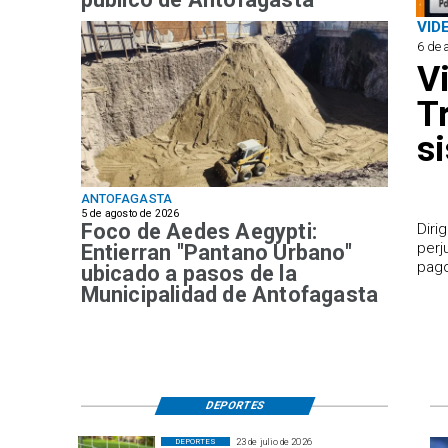
VID
6 de 
V
T
s
ANTOFAGASTA
5 de agosto de 2026
Foco de Aedes Aegypti:
​Dir
perj
Entierran "Pantano Urbano"
pago
ubicado a pasos de la
Municipalidad de Antofagasta
DEPORTES
23 de julio de 2026
DEPORTES