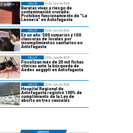
SALUD
31 De Julio De 2026
Baratas vivas y riesgo de
contaminación cruzada:
Prohiben funcionamiento de "La
Leonera" en Antofagasta
SALUD
23 De Julio De 2026
En un año: 500 sumarios y 100
clausuras de locales por
incumplimientos sanitarios en
Antofagasta
SALUD
22 De Julio De 2026
Fiscalizan más de 20 mil fichas
clínicas ante la búsqueda de
Aedes aegypti en Antofagasta
SALUD
20 De Julio De 2026
Hospital Regional de
Antofagasta registró 100% de
cumplimiento de la Ley de
aborto en tres causales
VIDEOS