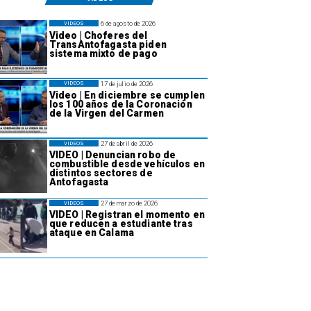
6 de agosto de 2026
VIDEOS
Video | Choferes del
TransAntofagasta piden
sistema mixto de pago
17 de julio de 2026
VIDEOS
Video | En diciembre se cumplen
los 100 años de la Coronación
de la Virgen del Carmen
27 de abril de 2026
VIDEOS
VIDEO | Denuncian robo de
combustible desde vehículos en
distintos sectores de
Antofagasta
27 de marzo de 2026
VIDEOS
VIDEO | Registran el momento en
que reducen a estudiante tras
ataque en Calama