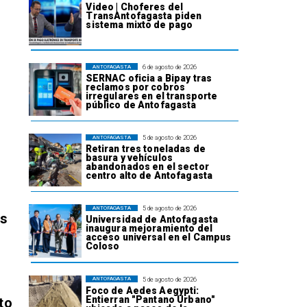
Video | Choferes del
TransAntofagasta piden
sistema mixto de pago
6 de agosto de 2026
ANTOFAGASTA
SERNAC oficia a Bipay tras
reclamos por cobros
irregulares en el transporte
público de Antofagasta
5 de agosto de 2026
ANTOFAGASTA
Retiran tres toneladas de
basura y vehículos
abandonados en el sector
centro alto de Antofagasta
5 de agosto de 2026
ANTOFAGASTA
os
Universidad de Antofagasta
inaugura mejoramiento del
acceso universal en el Campus
Coloso
5 de agosto de 2026
ANTOFAGASTA
Foco de Aedes Aegypti:
Entierran "Pantano Urbano"
to