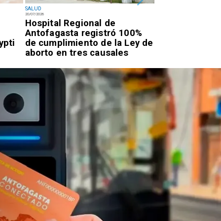
SALUD
SALUD
20/07/2026
20/07/2026
l
Hospital Regional de
Advierten por
Antofagasta registró 100%
respiratorias a
ypti
de cumplimiento de la Ley de
desde La Tira
aborto en tres causales