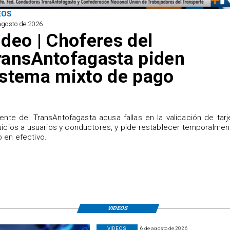
EOS
agosto de 2026
ideo | Choferes del
ransAntofagasta piden
istema mixto de pago
igente del TransAntofagasta acusa fallas en la validación de tarj
uicios a usuarios y conductores, y pide restablecer temporalmen
 en efectivo.
VIDEOS
VIDEOS
6 de agosto de 2026