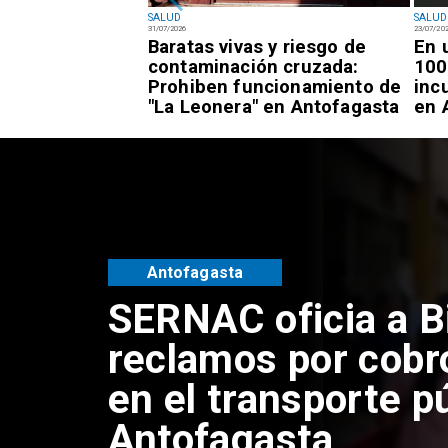
SALUD
SALUD
31/07/2026
23/07/20
la: Confirman
Baratas vivas y riesgo de
En 
e Aedes Aegypti
contaminación cruzada:
100
norte de
Prohiben funcionamiento de
inc
"La Leonera" en Antofagasta
en 
Antofagasta
SERNAC oficia a B
reclamos por cobr
en el transporte p
Antofagasta