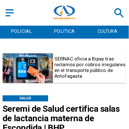
POLICIAL
POLÍTICA
CULTURA
Antofagasta
Retiran tres toneladas de
basura y vehículos
abandonados en el sector
centro alto de Antofagasta
SALUD
Seremi de Salud certifica salas
de lactancia materna de
Escondida | BHP