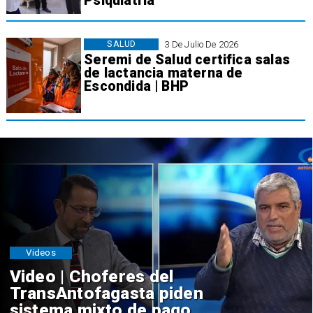
Psiquiatría
SALUD
3 De Julio De 2026
Seremi de Salud certifica salas
de lactancia materna de
Escondida | BHP
Videos
Video | Choferes del
TransAntofagasta piden
sistema mixto de pago