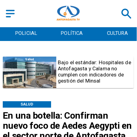
POLICIAL
POLÍTICA
CULTURA
Antofagasta
Universidad de Antofagasta
inaugura mejoramiento del
acceso universal en el Campus
Coloso
SALUD
En una botella: Confirman
nuevo foco de Aedes Aegypti en
el sector norte de Antofagasta