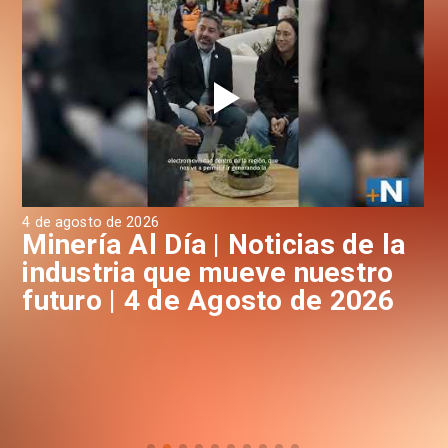
4 de agosto de 2026
3 d
a
Minería Al Día | Noticias de la
M
industria que mueve nuestro
i
futuro | 4 de Agosto de 2026
f