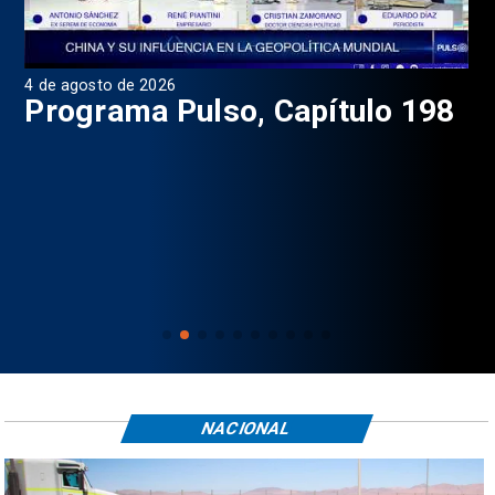
4 de agosto de 2026
1 d
9
Programa Pulso, Capítulo 198
P
NACIONAL