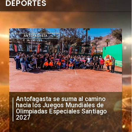
DEPORTES
DEPORTES
"Falta de profesionalismo": Sifup
anuncia medidas por situación
irregular de futbolistas
extranjeros