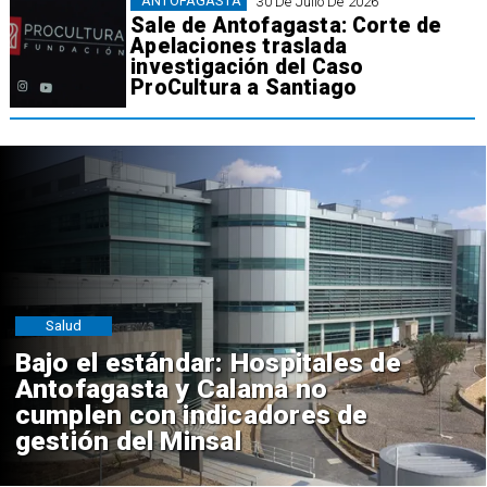
ANTOFAGASTA
30 De Julio De 2026
Sale de Antofagasta: Corte de
Apelaciones traslada
investigación del Caso
ProCultura a Santiago
Salud
Bajo el estándar: Hospitales de
Antofagasta y Calama no
cumplen con indicadores de
gestión del Minsal