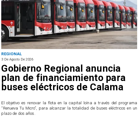
POLICIAL
3 De Agosto De 2026
uncia
Cinco detenidos: Desar
o para
tres puntos de venta d
alama
drogas en Antofagasta
 través del programa
Los procedimientos terminaron con la incautación de m
ses eléctricos en un
drogas, correspondientes a pasta base de coca
clorhidrato de cocaína.