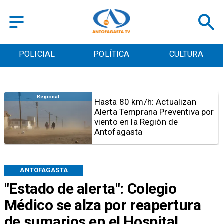
POLICIAL
POLÍTICA
CULTURA
Antofagasta
Detienen a sujeto por iniciar
quema para sacar cables
eléctricos en el sector norte de
Antofagasta
ANTOFAGASTA
"Estado de alerta": Colegio
Médico se alza por reapertura
de sumarios en el Hospital