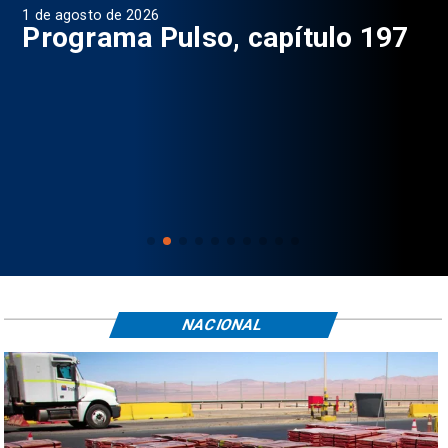
1 de agosto de 2026
31 
8
Programa Pulso, capítulo 197
D
NACIONAL