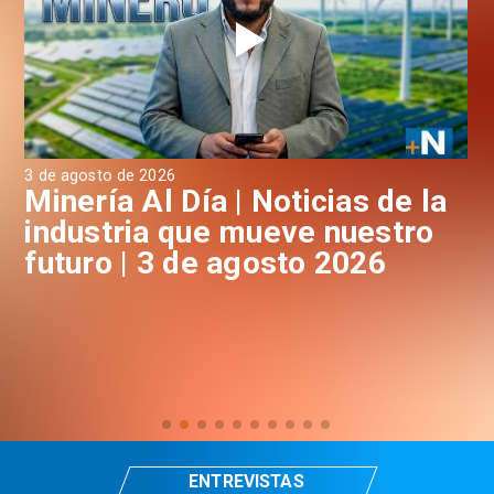
3 de agosto de 2026
31 
a
Minería Al Día | Noticias de la
M
industria que mueve nuestro
i
futuro | 3 de agosto 2026
f
ENTREVISTAS