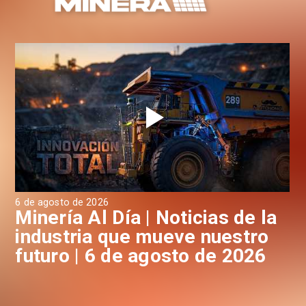
6 de agosto de 2026
6 d
a
Minería Al Día | Noticias de la
M
industria que mueve nuestro
i
futuro | 6 de agosto de 2026
f