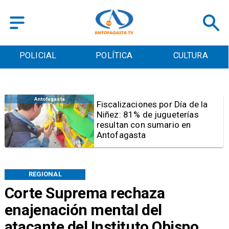
POLICIAL
POLÍTICA
CULTURA
Antofagasta
Tribunal frena opción de pena
mixta para Karen Rojo por ahora
REGIONAL
Corte Suprema rechaza
enajenación mental del
atacante del Instituto Obispo