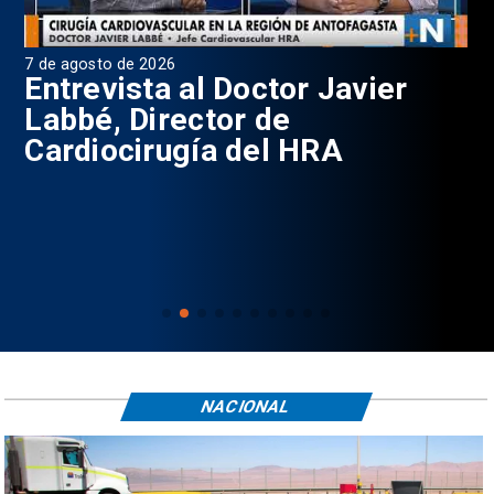
7 de agosto de 2026
6 d
0
Entrevista al Doctor Javier
P
Labbé, Director de
Cardiocirugía del HRA
NACIONAL