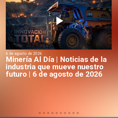
6 de agosto de 2026
6 d
a
Minería Al Día | Noticias de la
M
industria que mueve nuestro
i
futuro | 6 de agosto de 2026
f