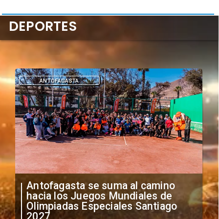
DEPORTES
DEPORTES
"Falta de profesionalismo": Sifup
anuncia medidas por situación
irregular de futbolistas
extranjeros