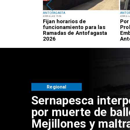
ANTOFAGASTA
ANTO
AYER A LAS 15:56
AYER A L
 respuestas del
Fijan horarios de
Por
 sujetos por
funcionamiento para las
Pro
encias de
Ramadas de Antofagasta
Emb
Antofagasta
2026
Ant
Regional
Sernapesca inter
por muerte de bal
Mejillones y maltr