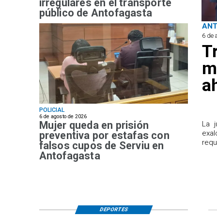
irregulares en el transporte
público de Antofagasta
AN
6 de 
T
m
a
POLICIAL
6 de agosto de 2026
Mujer queda en prisión
​La 
exal
preventiva por estafas con
requ
falsos cupos de Serviu en
Antofagasta
DEPORTES