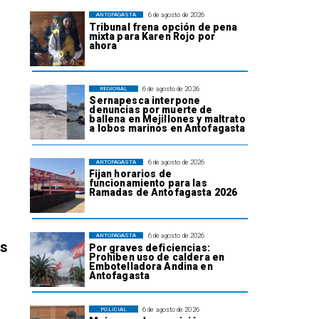
6 de agosto de 2026
ANTOFAGASTA
Tribunal frena opción de pena
mixta para Karen Rojo por
ahora
6 de agosto de 2026
REGIONAL
Sernapesca interpone
denuncias por muerte de
ballena en Mejillones y maltrato
a lobos marinos en Antofagasta
6 de agosto de 2026
ANTOFAGASTA
Fijan horarios de
funcionamiento para las
Ramadas de Antofagasta 2026
6 de agosto de 2026
ANTOFAGASTA
os
Por graves deficiencias:
Prohiben uso de caldera en
Embotelladora Andina en
Antofagasta
6 de agosto de 2026
POLICIAL