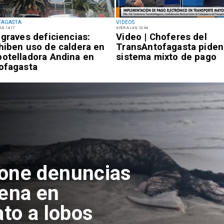
FAGASTA
VIDEOS
AS 14:17
AYER A LAS 10:44
 graves deficiencias:
Video | Choferes del
hiben uso de caldera en
TransAntofagasta piden
otelladora Andina en
sistema mixto de pago
ofagasta
pone denuncias
lena en
ato a lobos