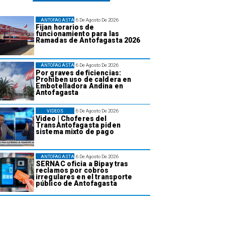
ANTOFAGASTA
6 De Agosto De 2026
Fijan horarios de
funcionamiento para las
Ramadas de Antofagasta 2026
ANTOFAGASTA
6 De Agosto De 2026
Por graves deficiencias:
Prohiben uso de caldera en
Embotelladora Andina en
Antofagasta
VIDEOS
6 De Agosto De 2026
Video | Choferes del
TransAntofagasta piden
sistema mixto de pago
ANTOFAGASTA
6 De Agosto De 2026
SERNAC oficia a Bipay tras
reclamos por cobros
irregulares en el transporte
público de Antofagasta