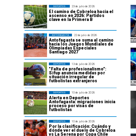
23 de julio de 2026
DEPORTES
El camino de Cobreloa hacia el
ascenso en 2026: Partidos
clave en la Primera B
22 de julio de 2026
ANTOFAGASTA
Antofagasta se suma al camino
hacia los Juegos Mundiales de
Olimpiadas Especiales
Santiago 2027
13 de julio de 2026
DEPORTES
"Falta de profesionalismo":
Sifup anuncia medidas por
situación irregular de
futbolistas extranjeros
10 de julio de 2026
DEPORTES
Alerta en Deportes
Antofagasta: migraciones inicia
proceso por visas de
futbolistas
10 de julio de 2026
DEPORTES
Por la clasificación: Cuándo y
dónde ver el duelo de Cobreloa
vs La Serena por Copa Chile