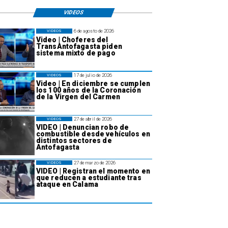
VIDEOS
6 de agosto de 2026
VIDEOS
Video | Choferes del
TransAntofagasta piden
sistema mixto de pago
17 de julio de 2026
VIDEOS
Video | En diciembre se cumplen
los 100 años de la Coronación
de la Virgen del Carmen
27 de abril de 2026
VIDEOS
VIDEO | Denuncian robo de
combustible desde vehículos en
distintos sectores de
Antofagasta
27 de marzo de 2026
VIDEOS
VIDEO | Registran el momento en
que reducen a estudiante tras
ataque en Calama