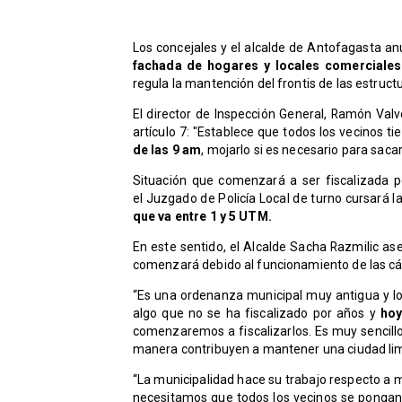
Los concejales y el alcalde de Antofagasta a
fachada de hogares y locales comerciale
regula la mantención del frontis de las estruct
El director de Inspección General, Ramón Valv
artículo 7: "Establece que todos los vecinos t
de las 9 am
, mojarlo si es necesario para sacar 
Situación que comenzará a ser fiscalizada po
el Juzgado de Policía Local de turno cursará 
que va entre 1 y 5 UTM.
En este sentido, el Alcalde Sacha Razmilic as
comenzará debido al funcionamiento de las cám
“Es una ordenanza municipal muy antigua y lo
algo que no se ha fiscalizado por años y
hoy
comenzaremos a fiscalizarlos. Es muy sencillo
manera contribuyen a mantener una ciudad lim
​“La municipalidad hace su trabajo respecto a 
necesitamos que todos los vecinos se pongan 