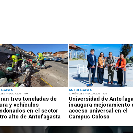
FAGASTA
ANTOFAGASTA
OLES PASADO A LAS 17:09
EL MIÉRCOLES PASADO A LAS 14:22
iran tres toneladas de
Universidad de Antofag
ura y vehículos
inaugura mejoramiento 
ndonados en el sector
acceso universal en el
tro alto de Antofagasta
Campus Coloso