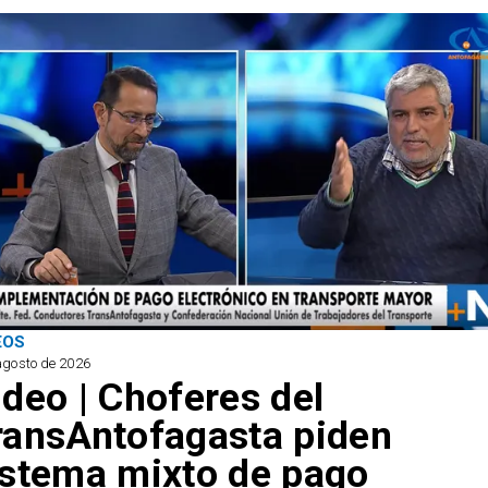
EOS
agosto de 2026
ideo | Choferes del
ransAntofagasta piden
istema mixto de pago