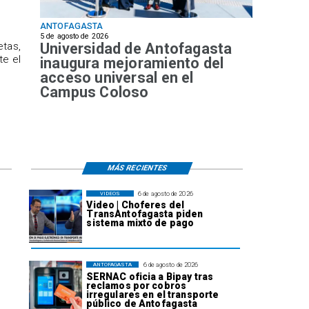
ANTOFAGASTA
5 de agosto de 2026
Universidad de Antofagasta
etas,
te el
inaugura mejoramiento del
acceso universal en el
Campus Coloso
MÁS RECIENTES
6 de agosto de 2026
VIDEOS
Video | Choferes del
TransAntofagasta piden
sistema mixto de pago
6 de agosto de 2026
ANTOFAGASTA
SERNAC oficia a Bipay tras
reclamos por cobros
irregulares en el transporte
público de Antofagasta