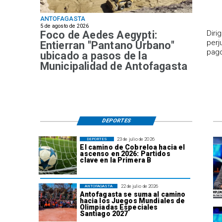
ANTOFAGASTA
5 de agosto de 2026
Foco de Aedes Aegypti:
​Dir
perj
Entierran "Pantano Urbano"
pago
ubicado a pasos de la
Municipalidad de Antofagasta
DEPORTES
23 de julio de 2026
DEPORTES
El camino de Cobreloa hacia el
ascenso en 2026: Partidos
clave en la Primera B
22 de julio de 2026
ANTOFAGASTA
Antofagasta se suma al camino
hacia los Juegos Mundiales de
Olimpiadas Especiales
Santiago 2027