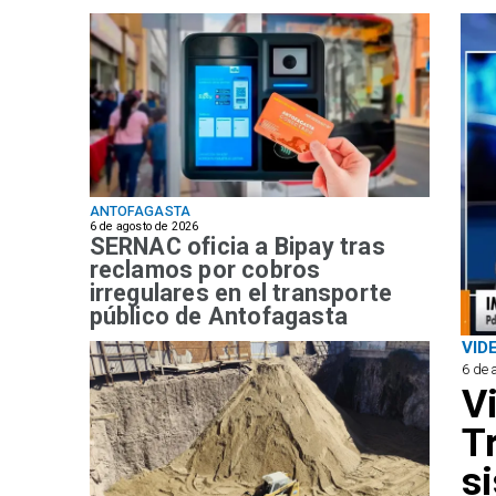
ANTOFAGASTA
6 de agosto de 2026
SERNAC oficia a Bipay tras
reclamos por cobros
irregulares en el transporte
público de Antofagasta
VID
6 de 
V
T
s