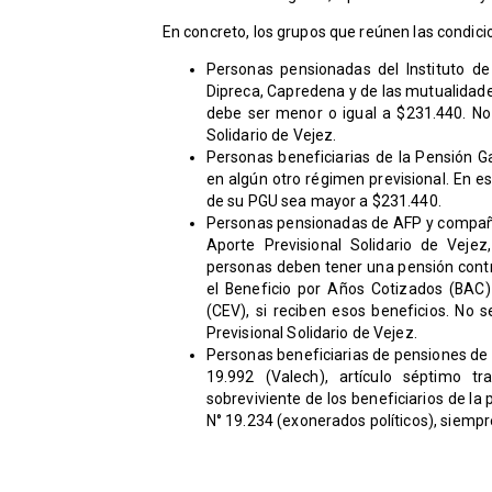
En concreto, los grupos que reúnen las condicio
​Personas pensionadas del Instituto de 
Dipreca, Capredena y de las mutualidade
debe ser menor o igual a $231.440. No
Solidario de Vejez.
Personas beneficiarias de la Pensión 
en algún otro régimen previsional. En e
de su PGU sea mayor a $231.440.
Personas pensionadas de AFP y compañí
Aporte Previsional Solidario de Vejez
personas deben tener una pensión contr
el Beneficio por Años Cotizados (BAC)
(CEV), si reciben esos beneficios. No s
Previsional Solidario de Vejez.
Personas beneficiarias de pensiones de le
19.992 (Valech), artículo séptimo t
sobreviviente de los beneficiarios de la 
N° 19.234 (exonerados políticos), siempr