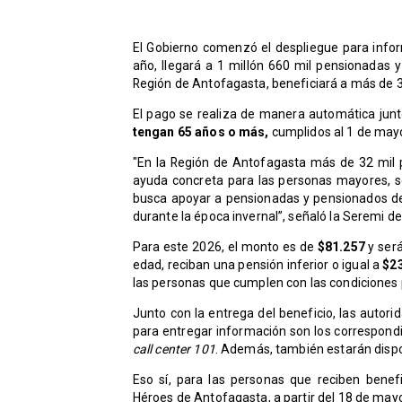
El Gobierno comenzó el despliegue para info
año, llegará a 1 millón 660 mil pensionadas y
Región de Antofagasta, beneficiará a más de 
El pago se realiza de manera automática jun
tengan 65 años o más,
cumplidos al 1 de mayo
"En la Región de Antofagasta más de 32 mil p
ayuda concreta para las personas mayores, 
busca apoyar a pensionadas y pensionados de
durante la época invernal”, señaló la Seremi del
Para este 2026, el monto es de
$81.257
y será
edad, reciban una pensión inferior o igual a
$2
las personas que cumplen con las condiciones 
Junto con la entrega del beneficio, las autori
para entregar información son los correspondi
call center 101
. Además, también estarán dispo
Eso sí, para las personas que reciben bene
Héroes de Antofagasta, a partir del 18 de mayo