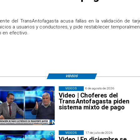
igente del TransAntofagasta acusa fallas en la validación de tarj
uicios a usuarios y conductores, y pide restablecer temporalmen
 en efectivo.
VIDEOS
VIDEOS
6 de agosto de 2026
Video | Choferes del
TransAntofagasta piden
sistema mixto de pago
VIDEOS
17 de julio de 2026
Video | En diciembre se