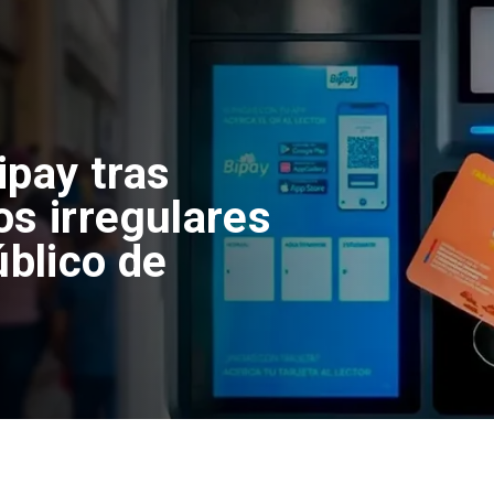
ipay tras
os irregulares
úblico de