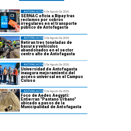
ANTOFAGASTA
6 De Agosto De 2026
SERNAC oficia a Bipay tras
reclamos por cobros
irregulares en el transporte
público de Antofagasta
ANTOFAGASTA
5 De Agosto De 2026
Retiran tres toneladas de
basura y vehículos
abandonados en el sector
centro alto de Antofagasta
ANTOFAGASTA
5 De Agosto De 2026
Universidad de Antofagasta
inaugura mejoramiento del
acceso universal en el Campus
Coloso
ANTOFAGASTA
5 De Agosto De 2026
Foco de Aedes Aegypti:
Entierran "Pantano Urbano"
ubicado a pasos de la
Municipalidad de Antofagasta