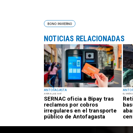
BONO INVIERNO
NOTICIAS RELACIONADAS
ANTOFAGASTA
ANTO
AYER A LAS 9:47
EL MIÉRC
rta Temprana
SERNAC oficia a Bipay tras
Ret
or
reclamos por cobros
bas
es para la
irregulares en el transporte
aba
tofagasta
público de Antofagasta
cen