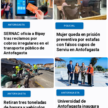
ANTOFAGASTA
POLICIAL
SERNAC oficia a Bipay
Mujer queda en prisión
tras reclamos por
preventiva por estafas
cobros irregulares en el
con falsos cupos de
transporte público de
Serviu en Antofagasta
Antofagasta
ANTOFAGASTA
ANTOFAGASTA
Universidad de
Retiran tres toneladas
Antofagasta inaugura
de basura y vehículos