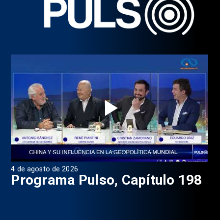
4 de agosto de 2026
1 d
9
Programa Pulso, Capítulo 198
P