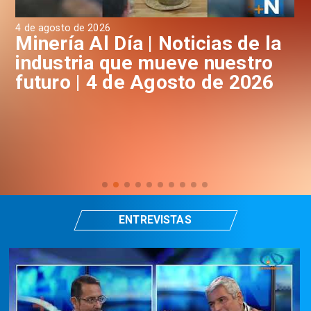
4 de agosto de 2026
3 d
a
Minería Al Día | Noticias de la
M
industria que mueve nuestro
i
futuro | 4 de Agosto de 2026
f
ENTREVISTAS