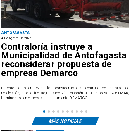
ANTOFAGASTA
4 De Agosto De 2026
$350 mil por resp
examen: Caen suj
uye a
fraude en licenci
 Antofagasta
conducir en Anto
puesta de
o
El servicio contemplaba la transmisión de
teórico de conducción en tiempo real, a t
ocultos en un chaleco.
iones contrato del servicio de
icitación a la empresa COSEMAR,
DEMARCO.
MÁS NOTICIAS