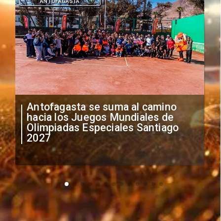
DEPORTES
"Falta de profesionalismo": Sifup
anuncia medidas por situación
irregular de futbolistas
extranjeros