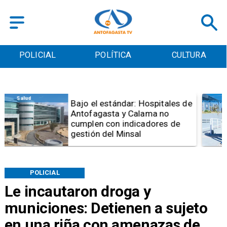
POLICIAL
POLÍTICA
CULTURA
Antofagasta
Universidad de Antofagasta
inaugura mejoramiento del
acceso universal en el Campus
Coloso
POLICIAL
Le incautaron droga y
municiones: Detienen a sujeto
en una riña con amenazas de