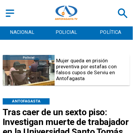
POLICIAL
POLÍTICA
CULTURA
Videos
Video | Choferes del
TransAntofagasta piden
sistema mixto de pago
ANTOFAGASTA
Tras caer de un sexto piso:
Investigan muerte de trabajador
en la Universidad Santo Tomás