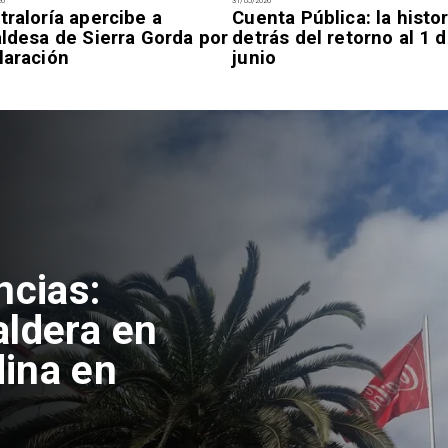
26
31/05/2026
traloría apercibe a
Cuenta Pública: la histor
aldesa de Sierra Gorda por
detrás del retorno al 1 
laración
junio
ncias:
aldera en
ina en