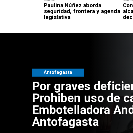
16/06/2026
02/06/20
s semanas de
Paulina Núñez aborda
Con
obierno ya se
seguridad, frontera y agenda
alc
 de miel
legislativa
dec
Antofagasta
Por graves deficie
Prohiben uso de c
Embotelladora And
Antofagasta