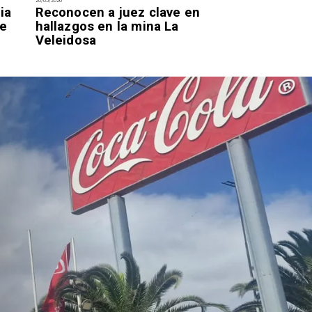
20/05/2026
19/05/2026
ia
Reconocen a juez clave en
Kast concreta 
de
hallazgos en la mina La
cambio de gabi
Veleidosa
días