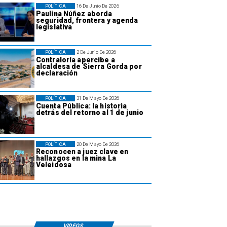
POLÍTICA
16 De Junio De 2026
Paulina Núñez aborda
seguridad, frontera y agenda
legislativa
POLÍTICA
2 De Junio De 2026
Contraloría apercibe a
alcaldesa de Sierra Gorda por
declaración
POLÍTICA
31 De Mayo De 2026
Cuenta Pública: la historia
detrás del retorno al 1 de junio
POLÍTICA
20 De Mayo De 2026
Reconocen a juez clave en
hallazgos en la mina La
Veleidosa
VIDEOS