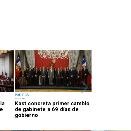
POLÍTICA
POLÍTICA
19/05/2026
19/05/2026
ia
Kast concreta primer cambio
Kast concreta 
de
de gabinete a 69 días de
cambio de gabi
gobierno
días