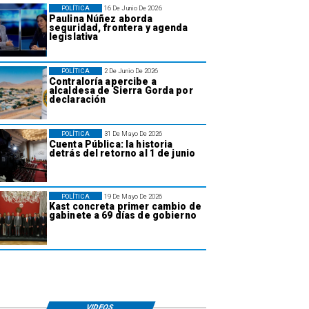
POLÍTICA
16 De Junio De 2026
Paulina Núñez aborda
seguridad, frontera y agenda
legislativa
POLÍTICA
2 De Junio De 2026
Contraloría apercibe a
alcaldesa de Sierra Gorda por
declaración
POLÍTICA
31 De Mayo De 2026
Cuenta Pública: la historia
detrás del retorno al 1 de junio
POLÍTICA
19 De Mayo De 2026
Kast concreta primer cambio de
gabinete a 69 días de gobierno
VIDEOS