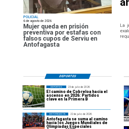
a
POLICIAL
6 de agosto de 2026
Mujer queda en prisión
​La 
exal
preventiva por estafas con
requ
falsos cupos de Serviu en
Antofagasta
DEPORTES
23 de julio de 2026
DEPORTES
El camino de Cobreloa hacia el
ascenso en 2026: Partidos
clave en la Primera B
22 de julio de 2026
ANTOFAGASTA
Antofagasta se suma al camino
hacia los Juegos Mundiales de
Olimpiadas Especiales