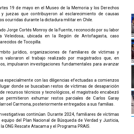
rtes 19 de mayo en el Museo de la Memoria y los Derechos
y juezas que contribuyeron al esclarecimiento de causas
 ocurridas durante la dictadura militar en Chile.
do Jorge Cortés Monroy de la Fuente, reconocido por su labor
La Veleidosa, ubicada en la Región de Antofagasta, caso
recidos de Tocopilla.
mbito jurídico, organizaciones de familiares de víctimas y
 valoraron el trabajo realizado por magistrados que, en
tos, impulsaron investigaciones fundamentales para avanzar
na especialmente con las diligencias efectuadas a comienzos
 lugar donde se buscaban restos de víctimas de desaparición
 de recursos técnicos y tecnológicos, el magistrado encabezó
que permitieron exhumar restos parciales de Carlos Garay
illarroel Carmona, posteriormente entregados a sus familias.
investigativas continúan. Durante 2024, familiares de víctimas
l equipo del Plan Nacional de Búsqueda de Verdad y Justicia,
e la ONG Rescate Atacama y el Programa PRAIS.