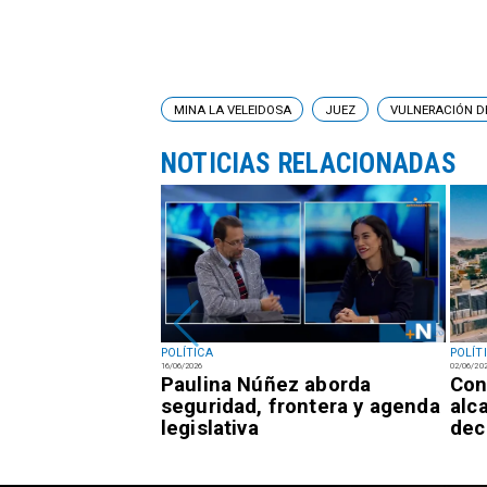
MINA LA VELEIDOSA
JUEZ
VULNERACIÓN DE
NOTICIAS RELACIONADAS
POLÍTICA
POLÍT
16/06/2026
02/06/20
s semanas de
Paulina Núñez aborda
Con
obierno ya se
seguridad, frontera y agenda
alc
 de miel
legislativa
dec