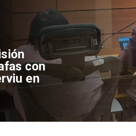
isión
afas con
rviu en