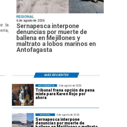
REGIONAL
6 de agosto de 2026
Sernapesca interpone
de la
ría,
denuncias por muerte de
ballena en Mejillones y
maltrato a lobos marinos en
Antofagasta
MÁS RECIENTES
6 de agosto de 2026
ANTOFAGASTA
Tribunal frena opción de pena
mixta para Karen Rojo por
ahora
6 de agosto de 2026
REGIONAL
Sernapesca interpone
denuncias por muerte de
ballena en Mejillones y maltrato