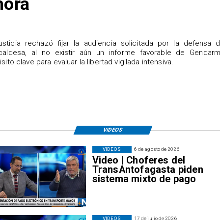
hora
justicia rechazó fijar la audiencia solicitada por la defensa 
caldesa, al no existir aún un informe favorable de Gendarme
isito clave para evaluar la libertad vigilada intensiva.
VIDEOS
VIDEOS
6 de agosto de 2026
Video | Choferes del
TransAntofagasta piden
sistema mixto de pago
VIDEOS
17 de julio de 2026