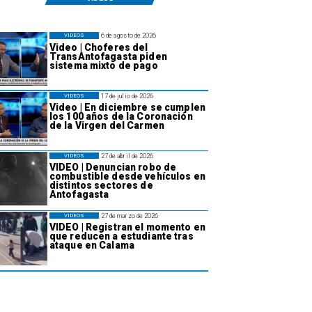
6 de agosto de 2026
VIDEOS
Video | Choferes del
TransAntofagasta piden
sistema mixto de pago
17 de julio de 2026
VIDEOS
Video | En diciembre se cumplen
los 100 años de la Coronación
de la Virgen del Carmen
27 de abril de 2026
VIDEOS
VIDEO | Denuncian robo de
combustible desde vehículos en
distintos sectores de
Antofagasta
27 de marzo de 2026
VIDEOS
VIDEO | Registran el momento en
que reducen a estudiante tras
ataque en Calama