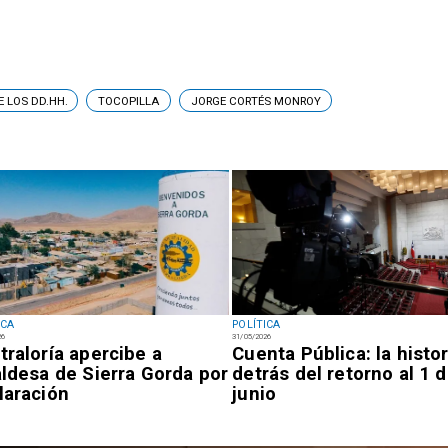
 LOS DD.HH.
TOCOPILLA
JORGE CORTÉS MONROY
ICA
POLÍTICA
26
31/05/2026
traloría apercibe a
Cuenta Pública: la histor
aldesa de Sierra Gorda por
detrás del retorno al 1 
laración
junio