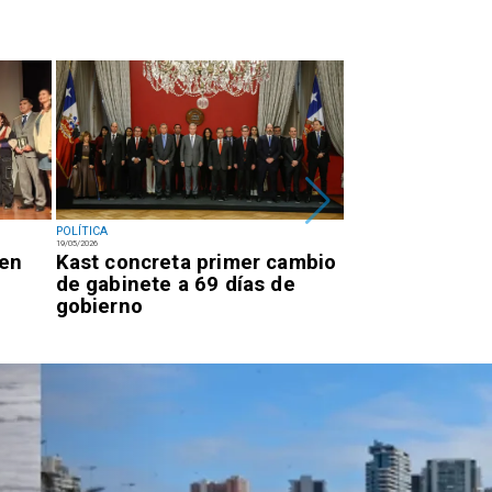
POLÍTICA
POLÍTICA
19/05/2026
19/05/2026
 en
Kast concreta primer cambio
Kast concreta 
de gabinete a 69 días de
cambio de gabi
gobierno
días