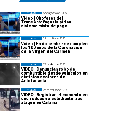
6 de agosto de 2026
VIDEOS
Video | Choferes del
TransAntofagasta piden
sistema mixto de pago
17 de julio de 2026
VIDEOS
Video | En diciembre se cumplen
los 100 años de la Coronación
de la Virgen del Carmen
27 de abril de 2026
VIDEOS
VIDEO | Denuncian robo de
combustible desde vehículos en
distintos sectores de
Antofagasta
27 de marzo de 2026
VIDEOS
VIDEO | Registran el momento en
que reducen a estudiante tras
ataque en Calama