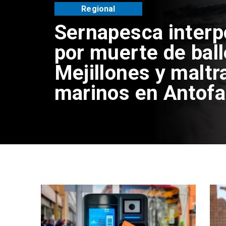
Regional
Sernapesca inter
por muerte de bal
Mejillones y maltr
marinos en Antof