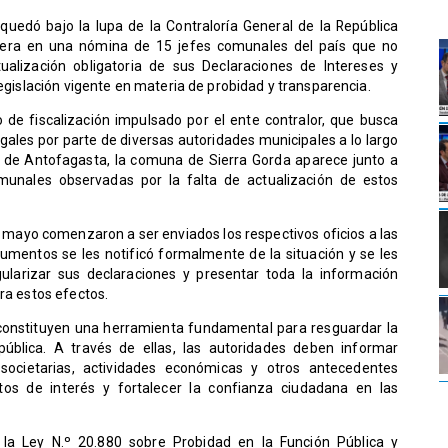
quedó bajo la lupa de la Contraloría General de la República
luyera en una nómina de 15 jefes comunales del país que no
alización obligatoria de sus Declaraciones de Intereses y
legislación vigente en materia de probidad y transparencia.
de fiscalización impulsado por el ente contralor, que busca
egales por parte de diversas autoridades municipales a lo largo
ión de Antofagasta, la comuna de Sierra Gorda aparece junto a
unales observadas por la falta de actualización de estos
de mayo comenzaron a ser enviados los respectivos oficios a las
umentos se les notificó formalmente de la situación y se les
ularizar sus declaraciones y presentar toda la información
ra estos efectos.
 constituyen una herramienta fundamental para resguardar la
 pública. A través de ellas, las autoridades deben informar
 societarias, actividades económicas y otros antecedentes
ctos de interés y fortalecer la confianza ciudadana en las
la Ley N.º 20.880 sobre Probidad en la Función Pública y