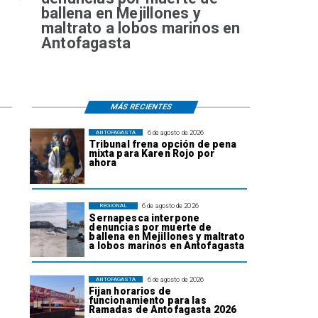
ballena en Mejillones y
maltrato a lobos marinos en
Antofagasta
MÁS RECIENTES
6 de agosto de 2026
ANTOFAGASTA
Tribunal frena opción de pena
mixta para Karen Rojo por
ahora
6 de agosto de 2026
REGIONAL
Sernapesca interpone
denuncias por muerte de
ballena en Mejillones y maltrato
a lobos marinos en Antofagasta
6 de agosto de 2026
ANTOFAGASTA
Fijan horarios de
funcionamiento para las
Ramadas de Antofagasta 2026