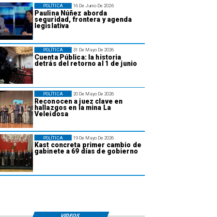
POLÍTICA
16 De Junio De 2026
Paulina Núñez aborda
seguridad, frontera y agenda
legislativa
POLÍTICA
31 De Mayo De 2026
Cuenta Pública: la historia
detrás del retorno al 1 de junio
POLÍTICA
20 De Mayo De 2026
Reconocen a juez clave en
hallazgos en la mina La
Veleidosa
POLÍTICA
19 De Mayo De 2026
Kast concreta primer cambio de
gabinete a 69 días de gobierno
VIDEOS