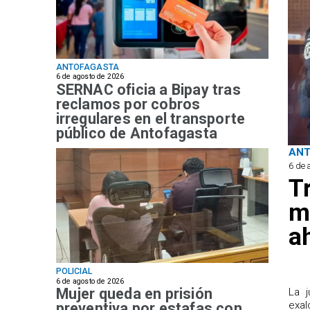
ANTOFAGASTA
6 de agosto de 2026
SERNAC oficia a Bipay tras
reclamos por cobros
irregulares en el transporte
público de Antofagasta
AN
6 de 
T
m
a
POLICIAL
6 de agosto de 2026
Mujer queda en prisión
​La 
exal
preventiva por estafas con