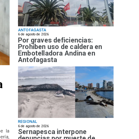
ANTOFAGASTA
6 de agosto de 2026
Por graves deficiencias:
Prohiben uso de caldera en
Embotelladora Andina en
Antofagasta
a
REGIONAL
6 de agosto de 2026
Sernapesca interpone
de la
ría,
denuncias por muerte de