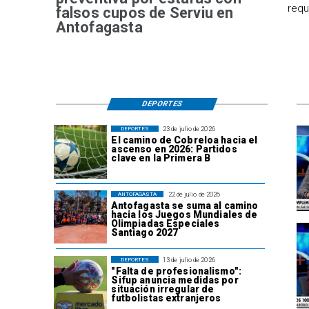
requ
falsos cupos de Serviu en
Antofagasta
DEPORTES
23 de julio de 2026
DEPORTES
El camino de Cobreloa hacia el
ascenso en 2026: Partidos
clave en la Primera B
22 de julio de 2026
ANTOFAGASTA
Antofagasta se suma al camino
hacia los Juegos Mundiales de
Olimpiadas Especiales
Santiago 2027
13 de julio de 2026
DEPORTES
"Falta de profesionalismo":
Sifup anuncia medidas por
situación irregular de
futbolistas extranjeros