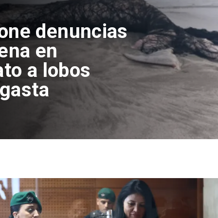
pone denuncias
lena en
ato a lobos
agasta