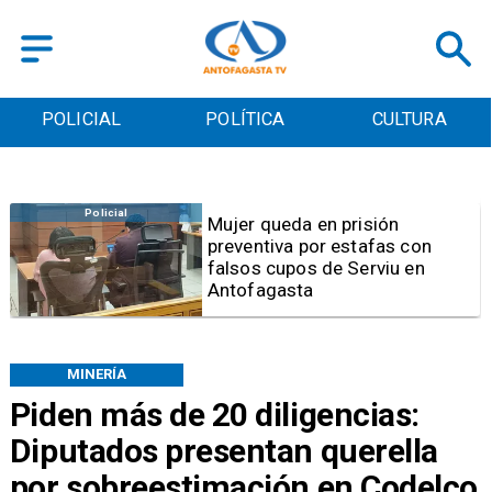
POLICIAL
POLÍTICA
CULTURA
Videos
Video | Choferes del
TransAntofagasta piden
sistema mixto de pago
MINERÍA
Piden más de 20 diligencias:
Diputados presentan querella
por sobreestimación en Codelco