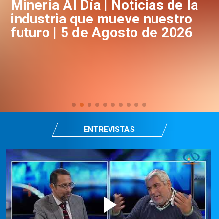
a
Minería Al Día | Noticias de la
M
industria que mueve nuestro
i
futuro | 5 de Agosto de 2026
f
ENTREVISTAS