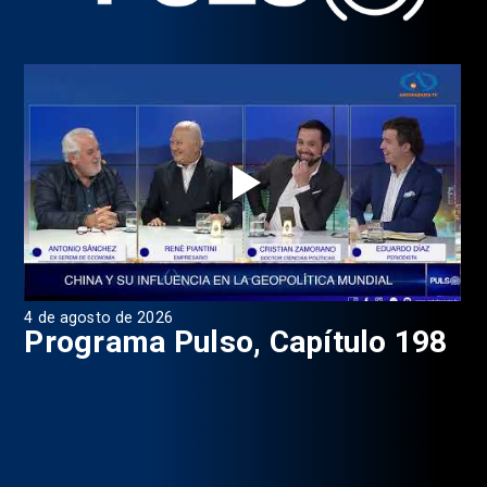
4 de agosto de 2026
1 d
9
Programa Pulso, Capítulo 198
P