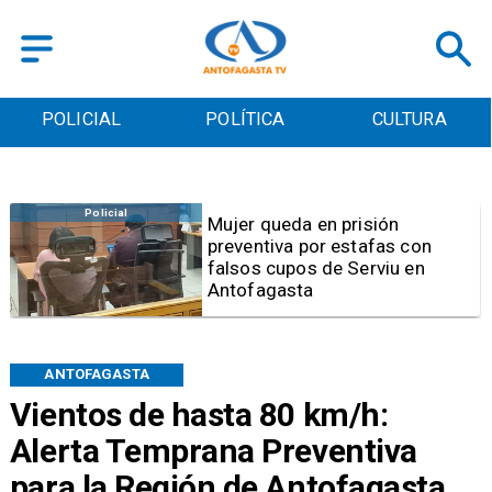
POLICIAL
POLÍTICA
CULTURA
Videos
Video | Choferes del
TransAntofagasta piden
sistema mixto de pago
ANTOFAGASTA
Vientos de hasta 80 km/h:
Alerta Temprana Preventiva
para la Región de Antofagasta