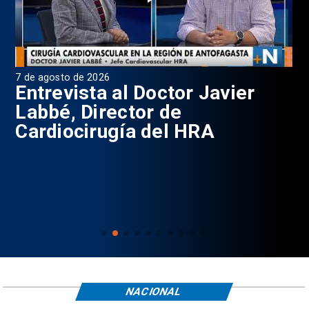
7 de agosto de 2026
6 d
0
Entrevista al Doctor Javier
P
Labbé, Director de
Cardiocirugía del HRA
NACIONAL