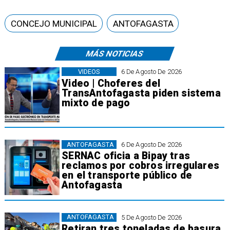
CONCEJO MUNICIPAL
ANTOFAGASTA
MÁS NOTICIAS
VIDEOS
6 De Agosto De 2026
Video | Choferes del
TransAntofagasta piden sistema
mixto de pago
ANTOFAGASTA
6 De Agosto De 2026
SERNAC oficia a Bipay tras
reclamos por cobros irregulares
en el transporte público de
Antofagasta
ANTOFAGASTA
5 De Agosto De 2026
Retiran tres toneladas de basura