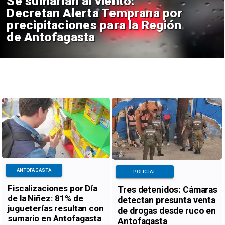
Se sumarían al viento:
Decretan Alerta Temprana por
precipitaciones para la Región
de Antofagasta
ANTOFAGASTA
POLICIAL
Fiscalizaciones por Día
Tres detenidos: Cámaras
de la Niñez: 81% de
detectan presunta venta
jugueterías resultan con
de drogas desde ruco en
sumario en Antofagasta
Antofagasta