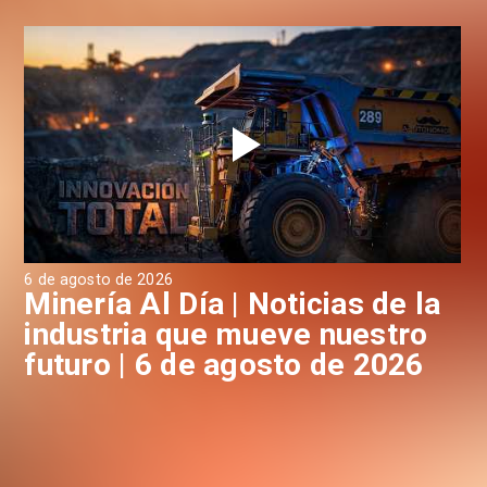
6 de agosto de 2026
6 d
a
Minería Al Día | Noticias de la
M
industria que mueve nuestro
i
futuro | 6 de agosto de 2026
f