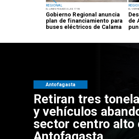
REGIONAL
REGIO
EL LUNES PASADO A LAS 17:59
EL VIERN
inco fragatas
Gobierno Regional anuncia
Des
en el Balneario
plan de financiamiento para
de 
 Mejillones
buses eléctricos de Calama
pun
Antofagasta
Retiran tres tonel
y vehículos aband
sector centro alto
Antofagasta