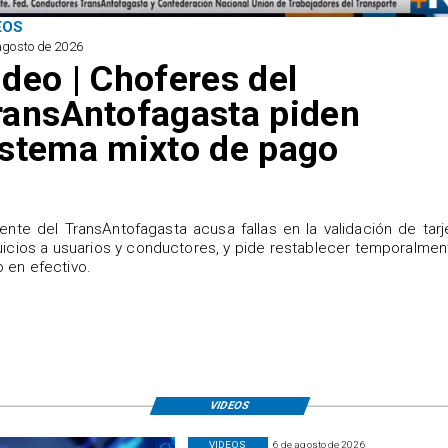
EOS
agosto de 2026
ideo | Choferes del
ransAntofagasta piden
istema mixto de pago
igente del TransAntofagasta acusa fallas en la validación de tarj
uicios a usuarios y conductores, y pide restablecer temporalmen
 en efectivo.
VIDEOS
VIDEOS
6 de agosto de 2026