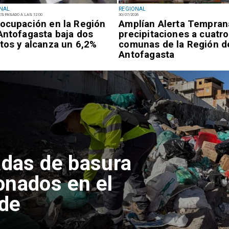
NAL
REGIONAL
ES PASADO A LAS 12:00
30/07/2026
ocupación en la Región
Amplían Alerta Tempran
Antofagasta baja dos
precipitaciones a cuatro
tos y alcanza un 6,2%
comunas de la Región d
Antofagasta
adas de basura
onados en el
 de