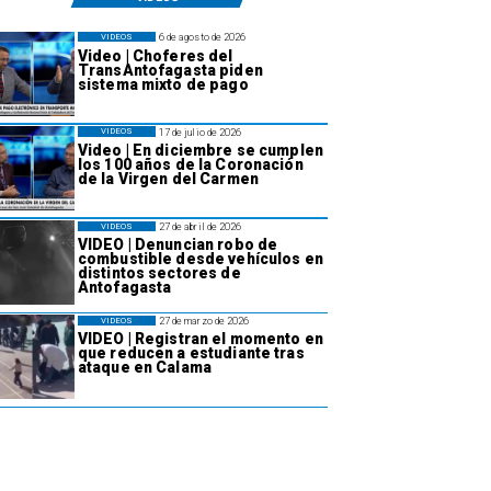
6 de agosto de 2026
VIDEOS
Video | Choferes del
TransAntofagasta piden
sistema mixto de pago
17 de julio de 2026
VIDEOS
Video | En diciembre se cumplen
los 100 años de la Coronación
de la Virgen del Carmen
27 de abril de 2026
VIDEOS
VIDEO | Denuncian robo de
combustible desde vehículos en
distintos sectores de
Antofagasta
27 de marzo de 2026
VIDEOS
VIDEO | Registran el momento en
que reducen a estudiante tras
ataque en Calama