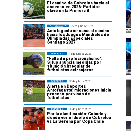
El camino de Cobreloa hacia el
ascenso en 2026: Partidos
clave en la Primera B
22 de julio de 2026
ANTOFAGASTA
Antofagasta se suma al camino
hacia los Juegos Mundiales de
Olimpiadas Especiales
Santiago 2027
13 de julio de 2026
DEPORTES
"Falta de profesionalismo":
Sifup anuncia medidas por
situación irregular de
futbolistas extranjeros
10 de julio de 2026
DEPORTES
Alerta en Deportes
Antofagasta: migraciones inicia
proceso por visas de
futbolistas
10 de julio de 2026
DEPORTES
Por la clasificación: Cuándo y
dónde ver el duelo de Cobreloa
vs La Serena por Copa Chile