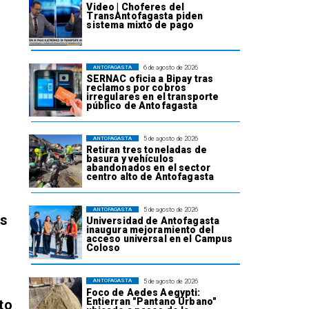
Video | Choferes del
TransAntofagasta piden
sistema mixto de pago
6 de agosto de 2026
ANTOFAGASTA
SERNAC oficia a Bipay tras
reclamos por cobros
irregulares en el transporte
público de Antofagasta
5 de agosto de 2026
ANTOFAGASTA
Retiran tres toneladas de
basura y vehículos
abandonados en el sector
centro alto de Antofagasta
5 de agosto de 2026
ANTOFAGASTA
os
Universidad de Antofagasta
inaugura mejoramiento del
acceso universal en el Campus
Coloso
5 de agosto de 2026
ANTOFAGASTA
Foco de Aedes Aegypti:
Entierran "Pantano Urbano"
to