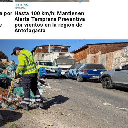
REGIONAL
POLICIAL
29/07/2026
28/07/2026
a por
Hasta 100 km/h: Mantienen
Descartan caíd
Alerta Temprana Preventiva
tras alerta en 
e
por vientos en la región de
Tuina
Antofagasta