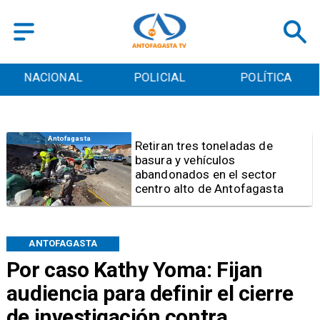
POLICIAL
POLÍTICA
CULTURA
Salud
Bajo el estándar: Hospitales de
Antofagasta y Calama no
cumplen con indicadores de
gestión del Minsal
ANTOFAGASTA
Por caso Kathy Yoma: Fijan
audiencia para definir el cierre
de investigación contra