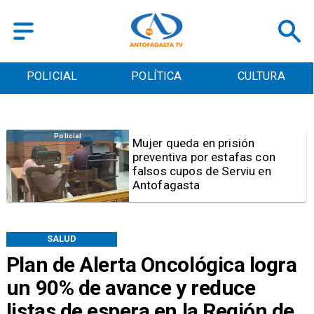
POLÍTICA
CULTURA
DEPORTES
Videos
Video | Choferes del
n
TransAntofagasta piden
sistema mixto de pago
SALUD
Plan de Alerta Oncológica logra
un 90% de avance y reduce
listas de espera en la Región de