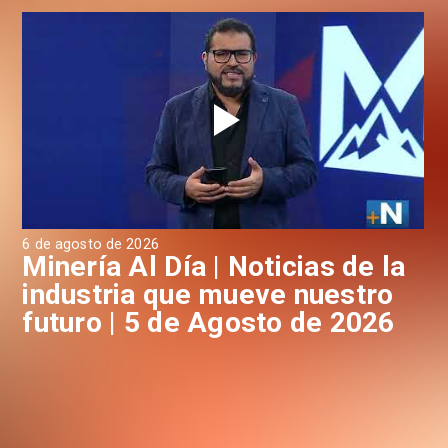
6 de agosto de 2026
4 d
a
Minería Al Día | Noticias de la
M
industria que mueve nuestro
i
futuro | 5 de Agosto de 2026
f