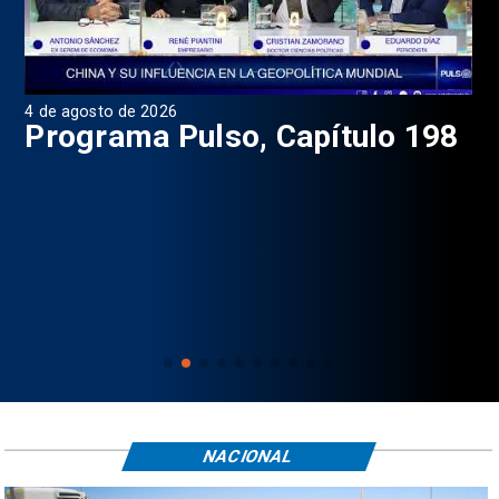
4 de agosto de 2026
1 d
9
Programa Pulso, Capítulo 198
P
NACIONAL