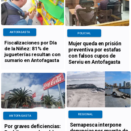
ANTOFAGASTA
POLICIAL
Fiscalizaciones por Día
Mujer queda en prisión
de la Niñez: 81% de
preventiva por estafas
jugueterías resultan con
con falsos cupos de
sumario en Antofagasta
Serviu en Antofagasta
REGIONAL
ANTOFAGASTA
Sernapesca interpone
Por graves deficiencias: