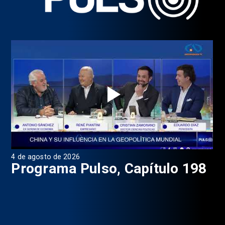
4 de agosto de 2026
1 d
9
Programa Pulso, Capítulo 198
P