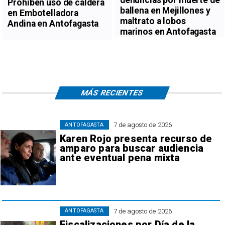
denuncias por muerte de
Prohiben uso de caldera
ballena en Mejillones y
en Embotelladora
maltrato a lobos
Andina en Antofagasta
marinos en Antofagasta
MÁS RECIENTES
7 de agosto de 2026
ANTOFAGASTA
Karen Rojo presenta recurso de
amparo para buscar audiencia
ante eventual pena mixta
7 de agosto de 2026
ANTOFAGASTA
Fiscalizaciones por Día de la