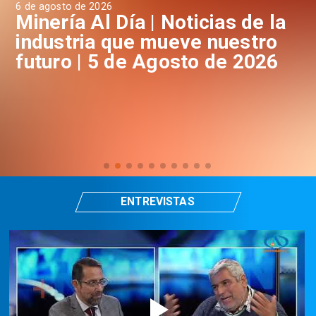
6 de agosto de 2026
4 d
a
Minería Al Día | Noticias de la
M
industria que mueve nuestro
i
futuro | 5 de Agosto de 2026
f
ENTREVISTAS