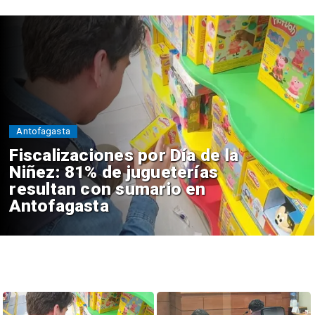
Antofagasta
Fiscalizaciones por Día de la
Niñez: 81% de jugueterías
resultan con sumario en
Antofagasta