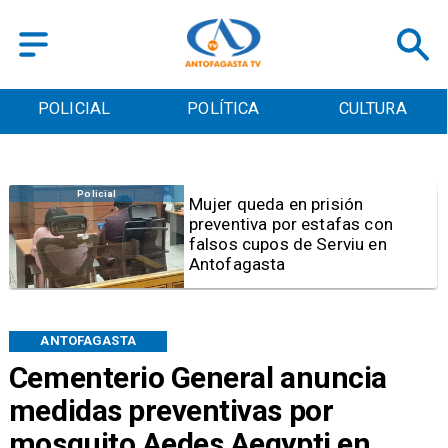
POLICIAL
POLÍTICA
CULTURA
Videos
Video | Choferes del
TransAntofagasta piden
sistema mixto de pago
ANTOFAGASTA
Cementerio General anuncia
medidas preventivas por
mosquito Aedes Aegypti en