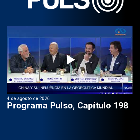
4 de agosto de 2026
1 d
9
Programa Pulso, Capítulo 198
P