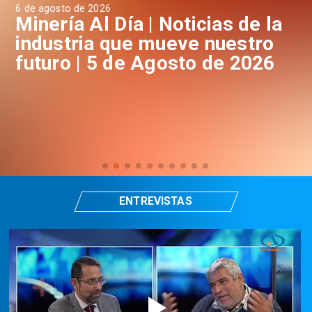
e agosto de 2026
4 de agos
inería Al Día | Noticias de la
Miner
ndustria que mueve nuestro
indu
uturo | 5 de Agosto de 2026
futur
ENTREVISTAS