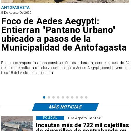
REGIONAL
5 De Agosto De 2026
 Aegypti:
Hasta 80 km/h
ntano Urbano"
Alerta Tempra
os de la
por viento en 
 de Antofagasta
Antofagasta
trucción abandonada, donde el pasado 24
A partir de este miércoles, se pron
 mosquito Aedes Aegypti, constituyendo el
moderado en los sectores de cordille
región.
MÁS NOTICIAS
3 De Agosto De 2026
POLICIAL
Incautan más de 722 mil cajetillas
de cigarrillos de contrabando en