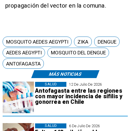
propagación del vector en la comuna.
MOSQUITO AEDES AEGYPTI
ZIKA
DENGUE
AEDES AEGYPTI
MOSQUITO DEL DENGUE
ANTOFAGASTA
MÁS NOTICIAS
SALUD
12 De Julio De 2026
Antofagasta entre las regiones
con mayor incidencia de sífilis y
gonorrea en Chile
SALUD
6 De Julio De 2026