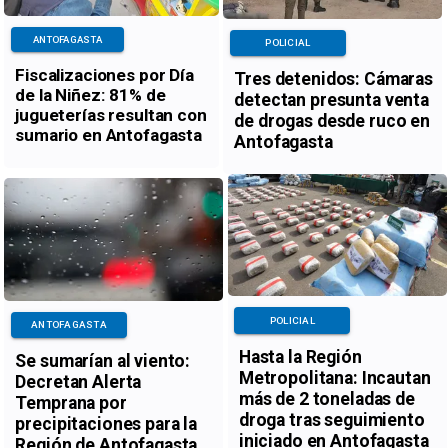
ANTOFAGASTA
POLICIAL
Fiscalizaciones por Día
Tres detenidos: Cámaras
de la Niñez: 81% de
detectan presunta venta
jugueterías resultan con
de drogas desde ruco en
sumario en Antofagasta
Antofagasta
POLICIAL
ANTOFAGASTA
Hasta la Región
Se sumarían al viento:
Metropolitana: Incautan
Decretan Alerta
más de 2 toneladas de
Temprana por
droga tras seguimiento
precipitaciones para la
iniciado en Antofagasta
Región de Antofagasta