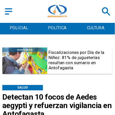
POLICIAL
POLÍTICA
CULTURA
Antofagasta
Tribunal frena opción de pena
mixta para Karen Rojo por ahora
SALUD
Detectan 10 focos de Aedes
aegypti y refuerzan vigilancia en
Antofagasta