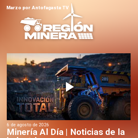
Marzo por Antofagasta TV
6 de agosto de 2026
6 d
a
Minería Al Día | Noticias de la
M