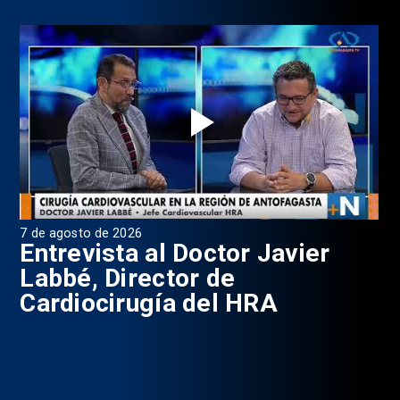
7 de agosto de 2026
6 d
0
Entrevista al Doctor Javier
P
Labbé, Director de
Cardiocirugía del HRA