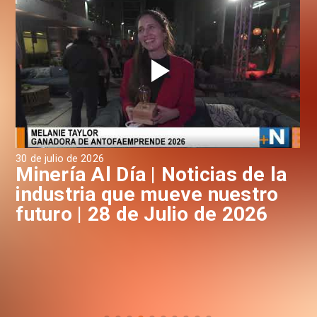
30 de julio de 2026
29 
a
Minería Al Día | Noticias de la
M
industria que mueve nuestro
i
futuro | 28 de Julio de 2026
f