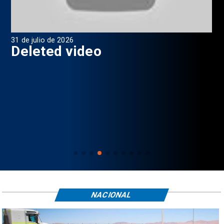
31 de julio de 2026
29 
7
Deleted video
P
NACIONAL