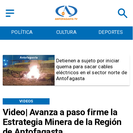
POLÍTICA
CULTURA
DEPORTES
Policial
Mantenía prohibición de
acercamiento: Condenan a 6
años de cárcel a autor de
femicidio tentado en Calama
VIDEOS
Video| Avanza a paso firme la
Estrategia Minera de la Región
de Antofagasta