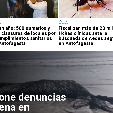
SALUD
26
22/07/2026
un año: 500 sumarios y
Fiscalizan más de 20 mi
 clausuras de locales por
fichas clínicas ante la
umplimientos sanitarios
búsqueda de Aedes aeg
Antofagasta
en Antofagasta
pone denuncias
lena en