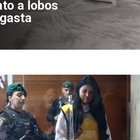
ato a lobos
agasta