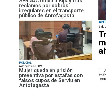
SERNAC oficia a Bipay tras
reclamos por cobros
irregulares en el transporte
público de Antofagasta
AN
6 de 
T
m
a
POLICIAL
6 de agosto de 2026
Mujer queda en prisión
​La 
exal
preventiva por estafas con
requ
falsos cupos de Serviu en
Antofagasta