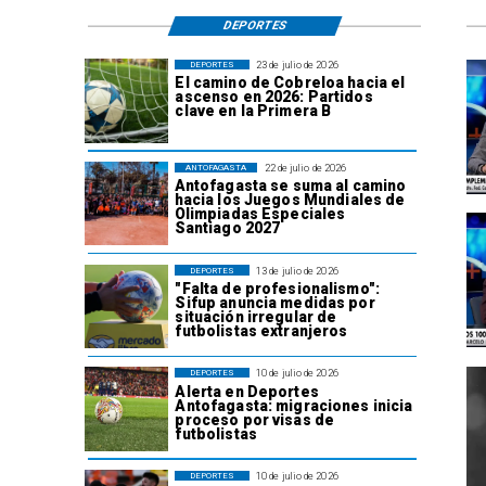
DEPORTES
23 de julio de 2026
DEPORTES
El camino de Cobreloa hacia el
ascenso en 2026: Partidos
clave en la Primera B
22 de julio de 2026
ANTOFAGASTA
Antofagasta se suma al camino
hacia los Juegos Mundiales de
Olimpiadas Especiales
Santiago 2027
13 de julio de 2026
DEPORTES
"Falta de profesionalismo":
Sifup anuncia medidas por
situación irregular de
futbolistas extranjeros
10 de julio de 2026
DEPORTES
Alerta en Deportes
Antofagasta: migraciones inicia
proceso por visas de
futbolistas
10 de julio de 2026
DEPORTES