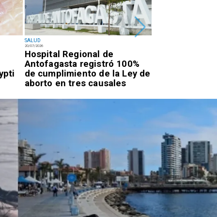
SALUD
SALUD
20/07/2026
20/07/2026
l
Hospital Regional de
Advierten por
Antofagasta registró 100%
respiratorias a
ypti
de cumplimiento de la Ley de
desde La Tira
aborto en tres causales