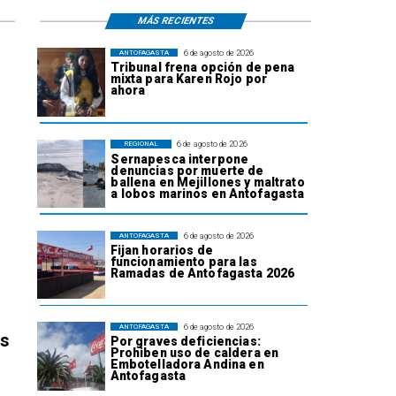
MÁS RECIENTES
6 de agosto de 2026
ANTOFAGASTA
Tribunal frena opción de pena
mixta para Karen Rojo por
ahora
6 de agosto de 2026
REGIONAL
Sernapesca interpone
denuncias por muerte de
ballena en Mejillones y maltrato
a lobos marinos en Antofagasta
6 de agosto de 2026
ANTOFAGASTA
Fijan horarios de
funcionamiento para las
Ramadas de Antofagasta 2026
6 de agosto de 2026
ANTOFAGASTA
os
Por graves deficiencias:
Prohiben uso de caldera en
Embotelladora Andina en
Antofagasta