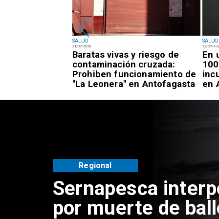
SALUD
SALUD
31/07/2026
23/07/20
 atenciones de
Baratas vivas y riesgo de
En 
" en todos los
contaminación cruzada:
100
ntofagasta
Prohiben funcionamiento de
inc
"La Leonera" en Antofagasta
en 
Regional
Sernapesca inter
por muerte de bal