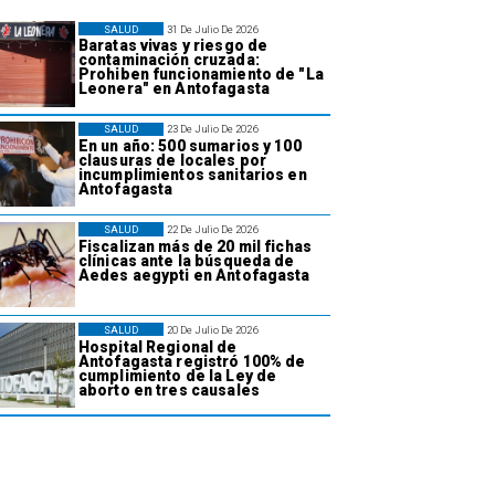
SALUD
31 De Julio De 2026
Baratas vivas y riesgo de
contaminación cruzada:
Prohiben funcionamiento de "La
Leonera" en Antofagasta
SALUD
23 De Julio De 2026
En un año: 500 sumarios y 100
clausuras de locales por
incumplimientos sanitarios en
Antofagasta
SALUD
22 De Julio De 2026
Fiscalizan más de 20 mil fichas
clínicas ante la búsqueda de
Aedes aegypti en Antofagasta
SALUD
20 De Julio De 2026
Hospital Regional de
Antofagasta registró 100% de
cumplimiento de la Ley de
aborto en tres causales