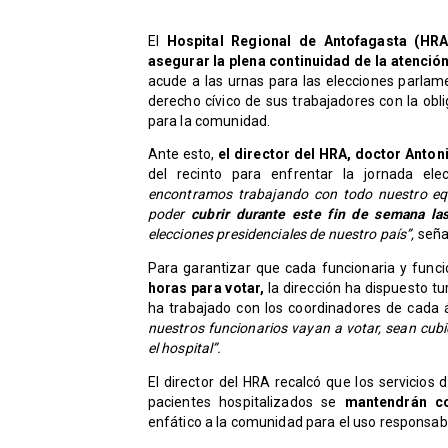
​El
Hospital Regional de Antofagasta (HR
asegurar la plena continuidad de la atenci
acude a las urnas para las elecciones parlame
derecho cívico de sus trabajadores con la obl
para la comunidad.
Ante esto,
el director del HRA, doctor Anton
del recinto para enfrentar la jornada elec
encontramos trabajando con todo nuestro equi
poder
cubrir durante este fin de semana la
elecciones presidenciales de nuestro país”,
seña
Para garantizar que cada funcionaria y funci
horas para votar,
la dirección ha dispuesto tu
ha trabajado con los coordinadores de cada
nuestros funcionarios vayan a votar, sean cubi
el hospital”.
El director del HRA recalcó que los servicios 
pacientes hospitalizados se
mantendrán co
enfático a la comunidad para el uso responsabl