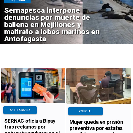
Sernapesca interpone
denuncias por muerte de
ballena en Mejillones y
maltrato a lobos marinos en
Antofagasta
ANTOFAGASTA
POLICIAL
SERNAC oficia a Bipay
Mujer queda en prisión
tras reclamos por
preventiva por estafas
cobros irregulares en el