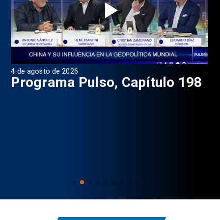
4 de agosto de 2026
1 d
9
Programa Pulso, Capítulo 198
P