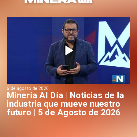
6 de agosto de 2026
4 d
a
Minería Al Día | Noticias de la
M
industria que mueve nuestro
i
futuro | 5 de Agosto de 2026
f