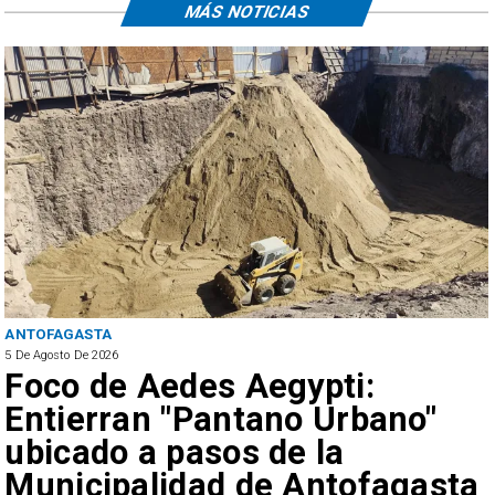
MÁS NOTICIAS
REGIONAL
5 De Agosto De 2026
 Aegypti:
Hasta 80 km/h
ntano Urbano"
Alerta Tempra
os de la
por viento en 
 de Antofagasta
Antofagasta