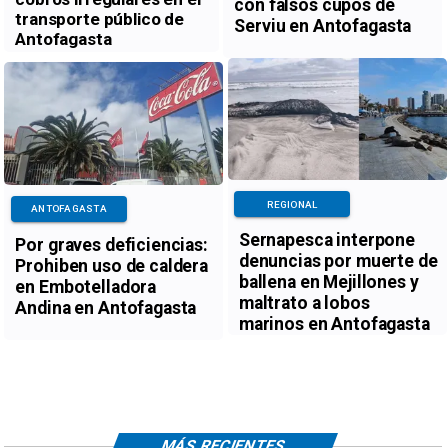
con falsos cupos de
transporte público de
Serviu en Antofagasta
Antofagasta
REGIONAL
ANTOFAGASTA
Sernapesca interpone
Por graves deficiencias:
denuncias por muerte de
Prohiben uso de caldera
ballena en Mejillones y
en Embotelladora
maltrato a lobos
Andina en Antofagasta
marinos en Antofagasta
MÁS RECIENTES